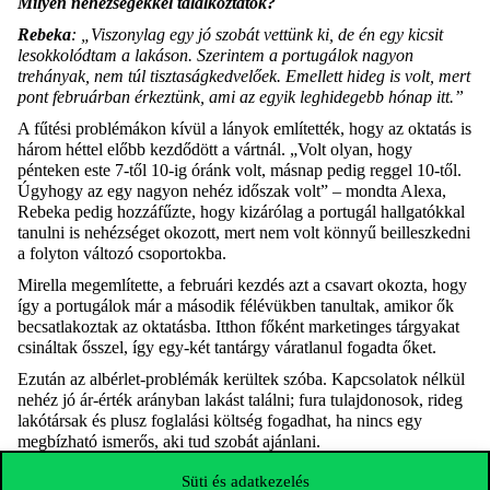
Milyen nehézségekkel találkoztatok?
Rebeka
: „Viszonylag egy jó szobát vettünk ki, de én egy kicsit
lesokkolódtam a lakáson. Szerintem a portugálok nagyon
trehányak, nem túl tisztaságkedvelőek. Emellett hideg is volt, mert
pont februárban érkeztünk, ami az egyik leghidegebb hónap itt.”
A fűtési problémákon kívül a lányok említették, hogy az oktatás is
három héttel előbb kezdődött a vártnál. „Volt olyan, hogy
pénteken este 7-től 10-ig óránk volt, másnap pedig reggel 10-től.
Úgyhogy az egy nagyon nehéz időszak volt” – mondta Alexa,
Rebeka pedig hozzáfűzte, hogy kizárólag a portugál hallgatókkal
tanulni is nehézséget okozott, mert nem volt könnyű beilleszkedni
a folyton változó csoportokba.
Mirella megemlítette, a februári kezdés azt a csavart okozta, hogy
így a portugálok már a második félévükben tanultak, amikor ők
becsatlakoztak az oktatásba. Itthon főként marketinges tárgyakat
csináltak ősszel, így egy-két tantárgy váratlanul fogadta őket.
Ezután az albérlet-problémák kerültek szóba. Kapcsolatok nélkül
nehéz jó ár-érték arányban lakást találni; fura tulajdonosok, rideg
lakótársak és plusz foglalási költség fogadhat, ha nincs egy
megbízható ismerős, aki tud szobát ajánlani.
Alexa:
„Nem sok szó esik róla, de az első hetek nagyon nehezek.
Süti és adatkezelés