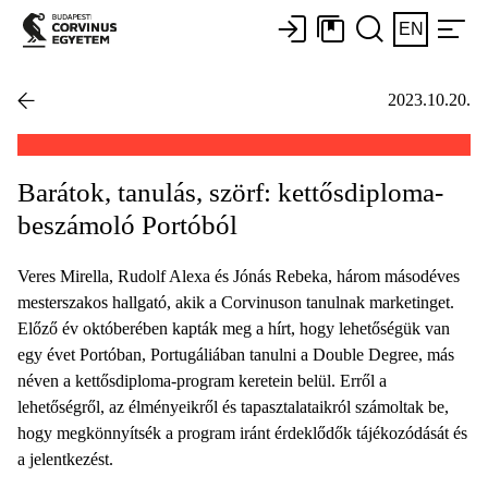
EN
2023.10.20.
Barátok, tanulás, szörf: kettősdiploma-
beszámoló Portóból
Veres Mirella, Rudolf Alexa és Jónás Rebeka, három másodéves
mesterszakos hallgató, akik a Corvinuson tanulnak marketinget.
Előző év októberében kapták meg a hírt, hogy lehetőségük van
egy évet Portóban, Portugáliában tanulni a Double Degree, más
néven a kettősdiploma-program keretein belül. Erről a
lehetőségről, az élményeikről és tapasztalataikról számoltak be,
hogy megkönnyítsék a program iránt érdeklődők tájékozódását és
a jelentkezést.