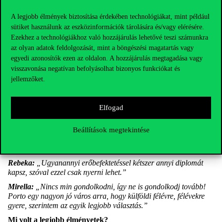
Ha nem rögtön egy olyan közösségbe kerülsz bele, ahol
megtalálod a legjobb embereidet, vagy nem laksz együtt sok
A legjobb élmények biztosítása érdekében technológiákat, mint például
emberrel, akkor tényleg van olyan nap, hogy senki sem szól
sütiket használunk az eszközinformációk tárolására és/vagy elérésére.
hozzád. Ilyenkor voltak jók az ESN-es vagy erasmusos
Ezekhez a technológiákhoz való hozzájárulás lehetővé teszi számunkra
események. Ez egy kihívás, amin át kell lendülni az első
az olyan adatok feldolgozását, mint a böngészési magatartás vagy
hetekben.”
egyedi azonosítók ezen az oldalon. A hozzájárulás megtagadása vagy
Mit tanácsoltok jövőbeli társaitoknak, vagy olyanoknak, akik
visszavonása negatívan befolyásolhat bizonyos funkciókat és
gondolkodnak részt venni egy ilyen programon?
jellemzőket.
Rebeka:
„Azt tanácsolom, hogy minél előbb jöjjenek ki, még ha
az egyetem nem is kezdődik el, akkor is egy hónappal előtte, hogy
kényelmesen be tudjanak rendezkedni, és elkezdjenek
Elfogad
ismerkedni.”
Alexa és Mirella hozzátette, hogy a korai kiutazás a barátok
Beállítások megtekintése
szerzése miatt is fontos. Ezekben a hetekben alakulnak ki azok a
baráti körök, amikbe később már nehezebb csatlakozni.
Rebeka:
„Ugyanannyi erőbefektetéssel kétszer annyi diplomát
kapsz, szóval ezzel csak nyerni lehet.”
Mirella:
„Nincs min gondolkodni, így ne is gondolkodj tovább!
Porto egy nagyon jó város arra, hogy külföldi félévre, félévekre
gyere, szerintem az egyik legjobb választás.”
Mi volt a legjobb élményetek?