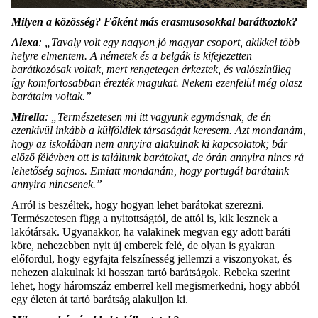
Milyen a közösség? Főként más erasmusosokkal barátkoztok?
Alexa
: „Tavaly volt egy nagyon jó magyar csoport, akikkel több
helyre elmentem. A németek és a belgák is kifejezetten
barátkozósak voltak, mert rengetegen érkeztek, és valószínűleg
így komfortosabban érezték magukat. Nekem ezenfelül még olasz
barátaim voltak.”
Mirella
: „Természetesen mi itt vagyunk egymásnak, de én
ezenkívül inkább a külföldiek társaságát keresem. Azt mondanám,
hogy az iskolában nem annyira alakulnak ki kapcsolatok; bár
előző félévben ott is találtunk barátokat, de órán annyira nincs rá
lehetőség sajnos. Emiatt mondanám, hogy portugál barátaink
annyira nincsenek.”
Arról is beszéltek, hogy hogyan lehet barátokat szerezni.
Természetesen függ a nyitottságtól, de attól is, kik lesznek a
lakótársak. Ugyanakkor, ha valakinek megvan egy adott baráti
köre, nehezebben nyit új emberek felé, de olyan is gyakran
előfordul, hogy egyfajta felszínesség jellemzi a viszonyokat, és
nehezen alakulnak ki hosszan tartó barátságok. Rebeka szerint
lehet, hogy háromszáz emberrel kell megismerkedni, hogy abból
egy életen át tartó barátság alakuljon ki.