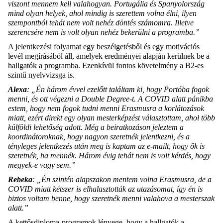
viszont mennem kell valahogyan. Portugália és Spanyolország
mind olyan helyek, ahol mindig is szerettem volna élni, ilyen
szempontból tehát nem volt nehéz döntés számomra. Illetve
szerencsére nem is volt olyan nehéz bekerülni a programba.”
A jelentkezési folyamat egy beszélgetésből és egy motivációs
levél megírásából áll, amelyek eredményei alapján kerülnek be a
hallgatók a programba. Ezenkívül fontos követelmény a B2-es
szintű nyelvvizsga is.
Alexa
: „Én három évvel ezelőtt találtam ki, hogy Portóba fogok
menni, és ott végezni a Double Degree-t. A COVID alatt pánikba
estem, hogy nem fogok tudni menni Erasmusra a korlátozások
miatt, ezért direkt egy olyan mesterképzést választottam, ahol több
külföldi lehetőség adott. Még a beiratkozáson jeleztem a
koordinátoroknak, hogy nagyon szeretnék jelentkezni, és a
tényleges jelentkezés után meg is kaptam az e-mailt, hogy ők is
szeretnék, ha mennék. Három évig tehát nem is volt kérdés, hogy
megyek-e vagy sem.”
Rebeka
: „Én szintén alapszakon mentem volna Erasmusra, de a
COVID miatt kétszer is elhalasztották az utazásomat, így én is
biztos voltam benne, hogy szeretnék menni valahova a mesterszak
alatt.”
A kettősdiploma-programok lényege, hogy a hallgatók a