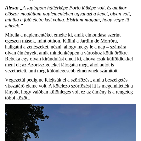
Alexa:
„A laptopom háttérképe Porto látképe volt, és amikor
először megláttam naplementében ugyanazt a képet, olyan volt,
mintha a fotó életre kelt volna. Elsírtam magam, hogy végre itt
lehetek.”
Mirella a naplementéket emelte ki, amik elmondása szerint
egészen mások, mint otthon. Kiülni a Jardim de Morróra,
hallgatni a zenészeket, nézni, ahogy megy le a nap – számára
olyan élmények, amik mindenképpen a városhoz kötik örökre.
Rebeka egy olyan kirándulást emelt ki, ahova csak külföldiekkel
ment el; az Azori-szigeteket látogatta meg, ahol autót is
vezethetett, ami még különlegesebb élménynek számított.
Végezetül pedig ne felejtsük el a szörfözést, ami a beszélgetés
visszatérő eleme volt. A kötelező szörfözést itt is megemlítették a
lányok, hogy valóban különleges volt ez az élmény is a rengeteg
többi között.