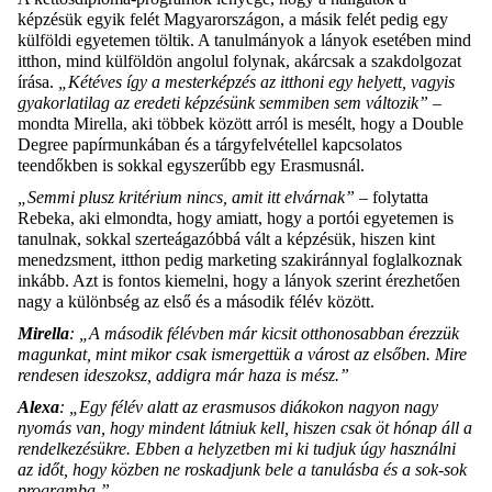
képzésük egyik felét Magyarországon, a másik felét pedig egy
külföldi egyetemen töltik. A tanulmányok a lányok esetében mind
itthon, mind külföldön angolul folynak, akárcsak a szakdolgozat
írása.
„Kétéves így a mesterképzés az itthoni egy helyett, vagyis
gyakorlatilag az eredeti képzésünk semmiben sem változik”
–
mondta Mirella, aki többek között arról is mesélt, hogy a Double
Degree papírmunkában és a tárgyfelvétellel kapcsolatos
teendőkben is sokkal egyszerűbb egy Erasmusnál.
„Semmi plusz kritérium nincs, amit itt elvárnak”
– folytatta
Rebeka, aki elmondta, hogy amiatt, hogy a portói egyetemen is
tanulnak, sokkal szerteágazóbbá vált a képzésük, hiszen kint
menedzsment, itthon pedig marketing szakiránnyal foglalkoznak
inkább. Azt is fontos kiemelni, hogy a lányok szerint érezhetően
nagy a különbség az első és a második félév között.
Mirella
: „A második félévben már kicsit otthonosabban érezzük
magunkat, mint mikor csak ismergettük a várost az elsőben. Mire
rendesen ideszoksz, addigra már haza is mész.”
Alexa
: „Egy félév alatt az erasmusos diákokon nagyon nagy
nyomás van, hogy mindent látniuk kell, hiszen csak öt hónap áll a
rendelkezésükre. Ebben a helyzetben mi ki tudjuk úgy használni
az időt, hogy közben ne roskadjunk bele a tanulásba és a sok-sok
programba.”