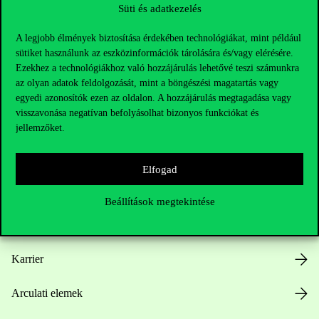
Süti és adatkezelés
A legjobb élmények biztosítása érdekében technológiákat, mint például
sütiket használunk az eszközinformációk tárolására és/vagy elérésére.
Ezekhez a technológiákhoz való hozzájárulás lehetővé teszi számunkra
az olyan adatok feldolgozását, mint a böngészési magatartás vagy
Hasznos linkek
egyedi azonosítók ezen az oldalon. A hozzájárulás megtagadása vagy
visszavonása negatívan befolyásolhat bizonyos funkciókat és
jellemzőket.
Nyitvatartás
Elfogad
Házirend
Beállítások megtekintése
Közérdekű adatok
Karrier
Arculati elemek