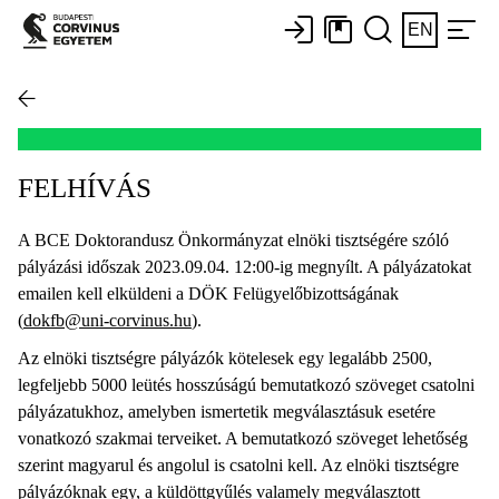
EN
FELHÍVÁS
A BCE Doktorandusz Önkormányzat elnöki tisztségére szóló
pályázási időszak 2023.09.04. 12:00-ig megnyílt. A pályázatokat
emailen kell elküldeni a DÖK Felügyelőbizottságának
(
dokfb@uni-corvinus.hu
).
Az elnöki tisztségre pályázók kötelesek egy legalább 2500,
legfeljebb 5000 leütés hosszúságú bemutatkozó szöveget csatolni
pályázatukhoz, amelyben ismertetik megválasztásuk esetére
vonatkozó szakmai terveiket. A bemutatkozó szöveget lehetőség
szerint magyarul és angolul is csatolni kell. Az elnöki tisztségre
pályázóknak egy, a küldöttgyűlés valamely megválasztott