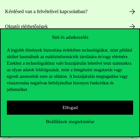
Kérdésed van a felvételivel kapcsolatban?
Oktatói elérhetőségek
Süti és adatkezelés
HUB jelenlegi hallgatóinknak
A legjobb élmények biztosítása érdekében technológiákat, mint például
Sajtó:
press@uni-corvinus.hu
sütiket használunk az eszközinformációk tárolására és/vagy elérésére.
Ezekhez a technológiákhoz való hozzájárulás lehetővé teszi számunkra
az olyan adatok feldolgozását, mint a böngészési magatartás vagy
egyedi azonosítók ezen az oldalon. A hozzájárulás megtagadása vagy
visszavonása negatívan befolyásolhat bizonyos funkciókat és
jellemzőket.
Hasznos linkek
Elfogad
Beállítások megtekintése
Nyitvatartás