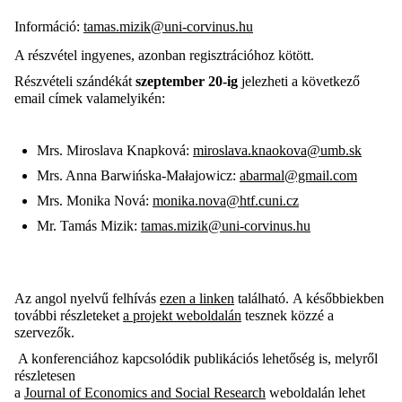
Információ:
tamas.mizik@uni-corvinus.hu
A részvétel ingyenes, azonban regisztrációhoz kötött.
Részvételi szándékát
szeptember 20-ig
jelezheti a következő
email címek valamelyikén:
Mrs. Miroslava Knapková:
miroslava.knaokova@umb.sk
Mrs. Anna Barwińska-Małajowicz:
abarmal@gmail.com
Mrs. Monika Nová:
monika.nova@htf.cuni.cz
Mr. Tamás Mizik:
tamas.mizik@uni-corvinus.hu
Az angol nyelvű felhívás
ezen a linken
található. A későbbiekben
további részleteket
a projekt weboldalán
tesznek közzé a
szervezők.
A konferenciához kapcsolódik publikációs lehetőség is, melyről
részletesen
a
Journal of Economics and Social Research
weboldalán lehet