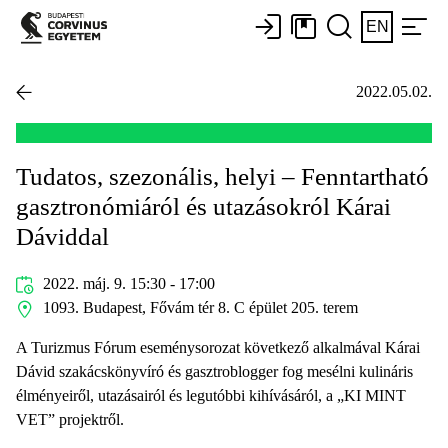
EN
2022.05.02.
Tudatos, szezonális, helyi – Fenntartható
gasztronómiáról és utazásokról Kárai
Dáviddal
2022. máj. 9. 15:30 - 17:00
1093. Budapest, Fővám tér 8. C épület 205. terem
A Turizmus Fórum eseménysorozat következő alkalmával Kárai
Dávid szakácskönyvíró és gasztroblogger fog mesélni kulináris
élményeiről, utazásairól és legutóbbi kihívásáról, a „KI MINT
VET” projektről.