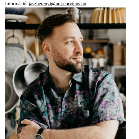
Információ:
jaszberenyi@uni-corvinus.hu