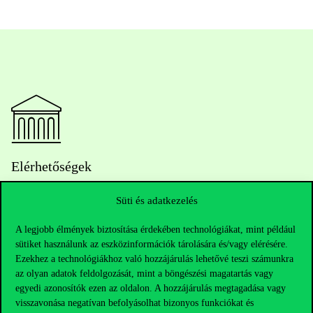
Elérhetőségek
Süti és adatkezelés
Telefonszám:
+36 1 482 5000
A legjobb élmények biztosítása érdekében technológiákat, mint például
sütiket használunk az eszközinformációk tárolására és/vagy elérésére.
Ezekhez a technológiákhoz való hozzájárulás lehetővé teszi számunkra
Kérdésed van a felvételivel kapcsolatban?
az olyan adatok feldolgozását, mint a böngészési magatartás vagy
egyedi azonosítók ezen az oldalon. A hozzájárulás megtagadása vagy
Oktatói elérhetőségek
visszavonása negatívan befolyásolhat bizonyos funkciókat és