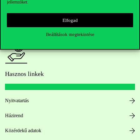
jellemzőket.
HUB jelenlegi hallgatóinknak
Elfogad
Sajtó:
press@uni-corvinus.hu
Beállítások megtekintése
Hasznos linkek
Nyitvatartás
Házirend
Közérdekű adatok