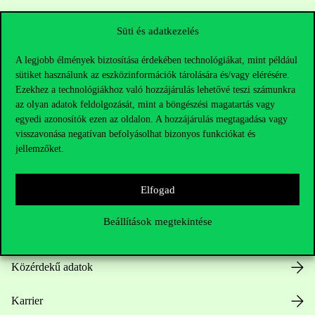
Sajtó:
press@uni-corvinus.hu
Süti és adatkezelés
A legjobb élmények biztosítása érdekében technológiákat, mint például
sütiket használunk az eszközinformációk tárolására és/vagy elérésére.
Ezekhez a technológiákhoz való hozzájárulás lehetővé teszi számunkra
az olyan adatok feldolgozását, mint a böngészési magatartás vagy
egyedi azonosítók ezen az oldalon. A hozzájárulás megtagadása vagy
visszavonása negatívan befolyásolhat bizonyos funkciókat és
Hasznos linkek
jellemzőket.
Elfogad
Nyitvatartás
Beállítások megtekintése
Házirend
Közérdekű adatok
Karrier