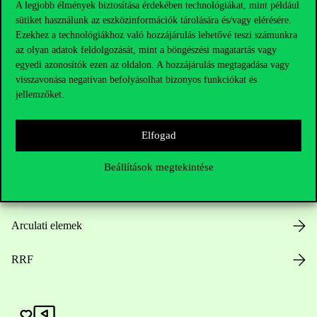
A legjobb élmények biztosítása érdekében technológiákat, mint például
sütiket használunk az eszközinformációk tárolására és/vagy elérésére.
Hasznos linkek
Ezekhez a technológiákhoz való hozzájárulás lehetővé teszi számunkra
az olyan adatok feldolgozását, mint a böngészési magatartás vagy
egyedi azonosítók ezen az oldalon. A hozzájárulás megtagadása vagy
visszavonása negatívan befolyásolhat bizonyos funkciókat és
Nyitvatartás
jellemzőket.
Házirend
Elfogad
Közérdekű adatok
Beállítások megtekintése
Karrier
Arculati elemek
RRF