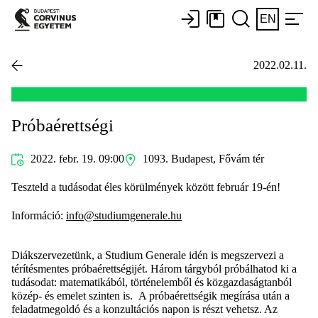
EN
2022.02.11.
Próbaérettségi
2022. febr. 19. 09:00
1093. Budapest, Fővám tér
Teszteld a tudásodat éles körülmények között február 19-én!
Információ:
info@studiumgenerale.hu
Diákszervezetünk, a
Studium
Generale
idén is megszervezi a
térítésmentes próbaérettségijét. Három tárgyból próbálhatod ki a
tudásodat: matematikából, történelemből és közgazdaságtanból
közép- és emelet szinten is.
A próbaérettségik megírása után a
feladatmegoldó és a konzultációs napon is részt vehetsz. Az