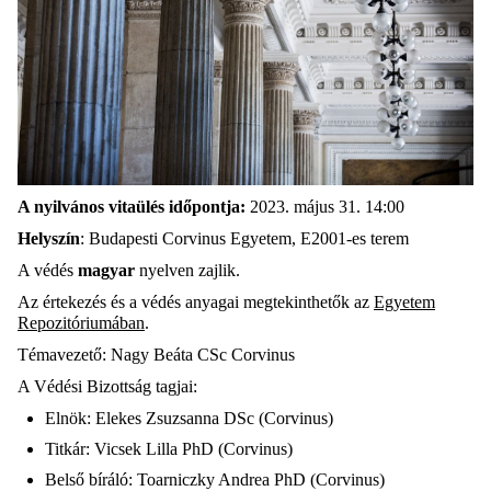
A nyilvános vitaülés időpontja:
2023. május 31. 14:00
Helyszín
: Budapesti Corvinus Egyetem, E2001-es terem
A védés
magyar
nyelven zajlik.
Az értekezés és a védés anyagai megtekinthetők az
Egyetem
Repozitóriumában
.
Témavezető: Nagy Beáta CSc Corvinus
A Védési Bizottság tagjai:
Elnök: Elekes Zsuzsanna DSc (Corvinus)
Titkár: Vicsek Lilla PhD (Corvinus)
Belső bíráló: Toarniczky Andrea PhD (Corvinus)