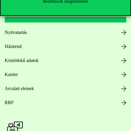
Beállítások megtekintése
Hasznos linkek
Nyitvatartás
Házirend
Közérdekű adatok
Karrier
Arculati elemek
RRF