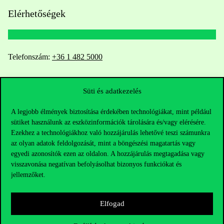
Elérhetőségek
Telefonszám:
+36 1 482 5000
Kérdésed van a felvételivel kapcsolatban?
Süti és adatkezelés
Oktatói elérhetőségek
A legjobb élmények biztosítása érdekében technológiákat, mint például
sütiket használunk az eszközinformációk tárolására és/vagy elérésére.
HUB jelenlegi hallgatóinknak
Ezekhez a technológiákhoz való hozzájárulás lehetővé teszi számunkra
az olyan adatok feldolgozását, mint a böngészési magatartás vagy
Sajtó:
press@uni-corvinus.hu
egyedi azonosítók ezen az oldalon. A hozzájárulás megtagadása vagy
visszavonása negatívan befolyásolhat bizonyos funkciókat és
jellemzőket.
Elfogad