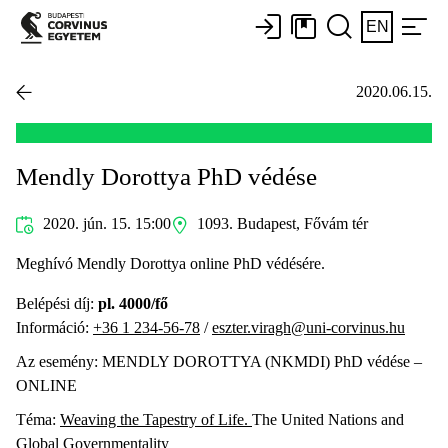
EN
2020.06.15.
Mendly Dorottya PhD védése
2020. jún. 15. 15:00
1093. Budapest, Fővám tér
Meghívó Mendly Dorottya online PhD védésére.
Belépési díj:
pl. 4000/fő
Információ:
+36 1 234-56-78
/
eszter.viragh@uni-corvinus.hu
Az esemény: MENDLY DOROTTYA (NKMDI) PhD védése –
ONLINE
Téma:
Weaving the Tapestry of Life.
The United Nations and
Global Governmentality