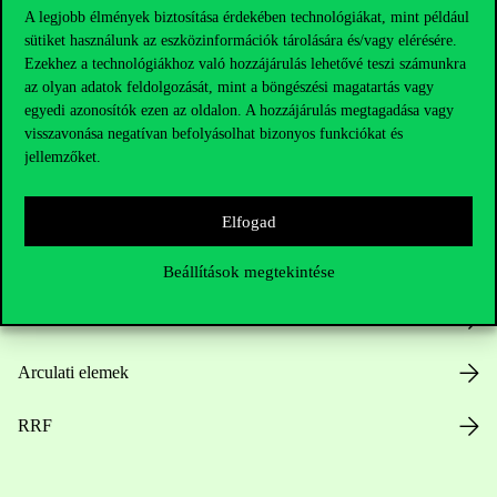
A legjobb élmények biztosítása érdekében technológiákat, mint például
sütiket használunk az eszközinformációk tárolására és/vagy elérésére.
Hasznos linkek
Ezekhez a technológiákhoz való hozzájárulás lehetővé teszi számunkra
az olyan adatok feldolgozását, mint a böngészési magatartás vagy
egyedi azonosítók ezen az oldalon. A hozzájárulás megtagadása vagy
visszavonása negatívan befolyásolhat bizonyos funkciókat és
jellemzőket.
Nyitvatartás
Házirend
Elfogad
Közérdekű adatok
Beállítások megtekintése
Karrier
Arculati elemek
RRF