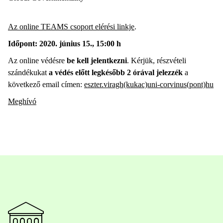
Az online TEAMS csoport elérési linkje
.
Időpont: 2020. június 15., 15:00 h
Az online védésre
be kell jelentkezni
. Kérjük, részvételi
szándékukat
a védés előtt legkésőbb 2 órával jelezzék
a
következő email címen:
eszter.viragh(kukac)uni-corvinus(pont)hu
Meghívó