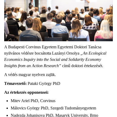
A Budapesti Corvinus Egyetem Egyetemi Doktori Tanácsa
nyilvános védésre bocsátotta Lazányi Orsolya
„An Ecological
Economics Inquiry into the Social and Solidarity Economy
Insights from an Action Research”
című doktori értekezését.
A védés magyar nyelven zajlik.
Témavezető:
Pataki György PhD
Az értekezés opponensei:
Mitev Ariel PhD, Corvinus
Málovics György PhD, Szegedi Tudományegyetem
Nadezda Johanisova PhD, Masaryk University, Brno