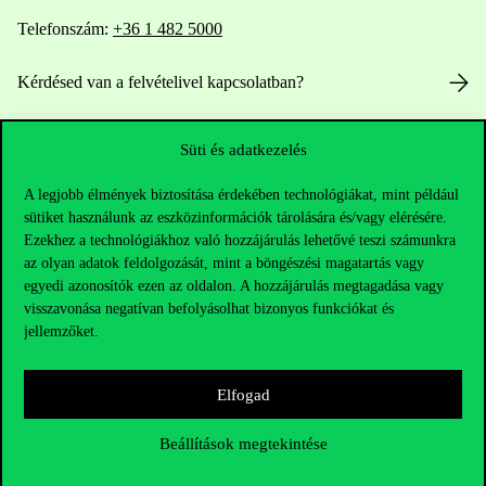
Telefonszám:
+36 1 482 5000
Kérdésed van a felvételivel kapcsolatban?
Oktatói elérhetőségek
Süti és adatkezelés
HUB jelenlegi hallgatóinknak
A legjobb élmények biztosítása érdekében technológiákat, mint például
sütiket használunk az eszközinformációk tárolására és/vagy elérésére.
Sajtó:
press@uni-corvinus.hu
Ezekhez a technológiákhoz való hozzájárulás lehetővé teszi számunkra
az olyan adatok feldolgozását, mint a böngészési magatartás vagy
egyedi azonosítók ezen az oldalon. A hozzájárulás megtagadása vagy
visszavonása negatívan befolyásolhat bizonyos funkciókat és
jellemzőket.
Elfogad
Hasznos linkek
Beállítások megtekintése