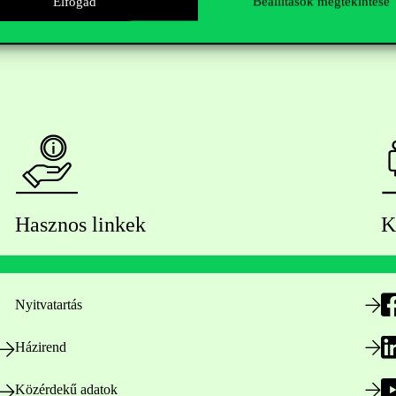
Elfogad
Beállítások megtekintése
Hasznos linkek
K
Nyitvatartás
Házirend
Közérdekű adatok