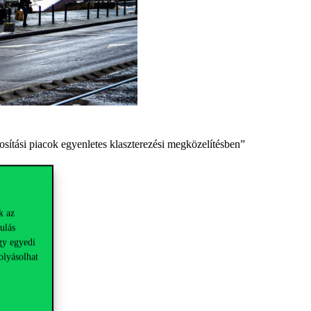
ítási piacok egyenletes klaszterezési megközelítésben”
k az
ulás
gy egyedi
olyásolhat