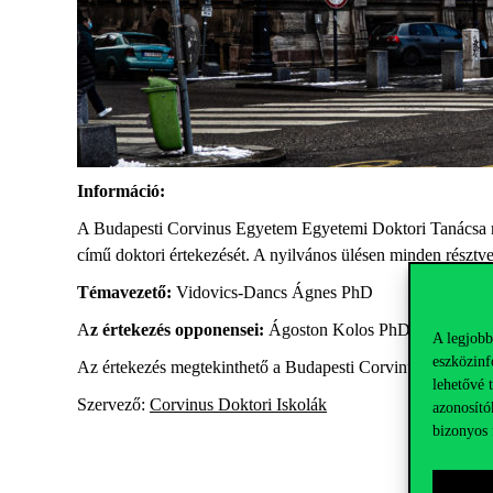
Információ:
A Budapesti Corvinus Egyetem Egyetemi Doktori Tanácsa nyi
című doktori értekezését. A nyilvános ülésen minden résztvev
Témavezető:
Vidovics-Dancs Ágnes PhD
A
z értekezés opponensei:
Ágoston Kolos PhD, Corvinus;
A legjobb
eszközinf
Az értekezés megtekinthető a Budapesti Corvinus Egyetem
lehetővé 
Szervező:
Corvinus Doktori Iskolák
azonosító
bizonyos 