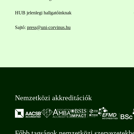
HUB jelenlegi hallgatóinknak
Sajtó:
press@uni-corvinus.hu
Nemzetközi akkreditációk
Főbb tagságok nemzetközi szervezetekb