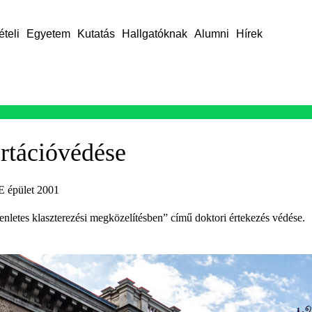
ételi
Egyetem
Kutatás
Hallgatóknak
Alumni
Hírek
rtációvédése
E épület 2001
enletes klaszterezési megközelítésben” című doktori értekezés védése.