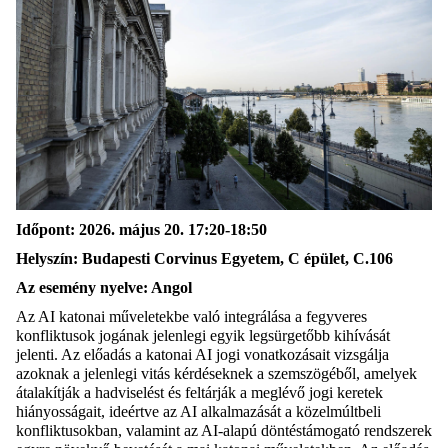
Időpont: 2026. május 20. 17:20-18:50
Helyszín: Budapesti Corvinus Egyetem, C épület, C.106
Az esemény nyelve: Angol
Az AI katonai műveletekbe való integrálása a fegyveres
konfliktusok jogának jelenlegi egyik legsürgetőbb kihívását
jelenti. Az előadás a katonai AI jogi vonatkozásait vizsgálja
azoknak a jelenlegi vitás kérdéseknek a szemszögéből, amelyek
átalakítják a hadviselést és feltárják a meglévő jogi keretek
hiányosságait, ideértve az AI alkalmazását a közelmúltbeli
konfliktusokban, valamint az AI-alapú döntéstámogató rendszerek