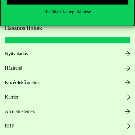
Beállítások megtekintése
Hasznos linkek
Nyitvatartás
Házirend
Közérdekű adatok
Karrier
Arculati elemek
RRF