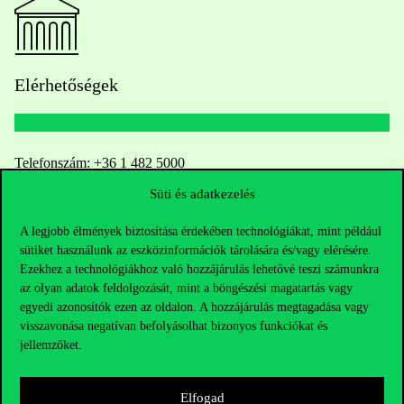
Elérhetőségek
Telefonszám:
+36 1 482 5000
Süti és adatkezelés
Kérdésed van a felvételivel kapcsolatban?
A legjobb élmények biztosítása érdekében technológiákat, mint például
Oktatói elérhetőségek
sütiket használunk az eszközinformációk tárolására és/vagy elérésére.
Ezekhez a technológiákhoz való hozzájárulás lehetővé teszi számunkra
az olyan adatok feldolgozását, mint a böngészési magatartás vagy
HUB jelenlegi hallgatóinknak
egyedi azonosítók ezen az oldalon. A hozzájárulás megtagadása vagy
visszavonása negatívan befolyásolhat bizonyos funkciókat és
Sajtó:
press@uni-corvinus.hu
jellemzőket.
Elfogad