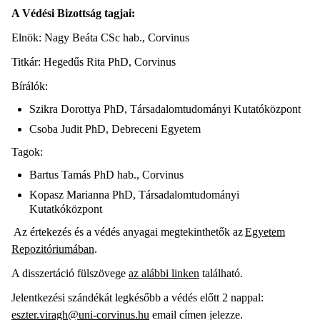
A Védési Bizottság tagjai:
Elnök: Nagy Beáta CSc hab., Corvinus
Titkár: Hegedűs Rita PhD, Corvinus
Bírálók:
Szikra Dorottya PhD, Társadalomtudományi Kutatóközpont
Csoba Judit PhD, Debreceni Egyetem
Tagok:
Bartus Tamás PhD hab., Corvinus
Kopasz Marianna PhD, Társadalomtudományi
Kutatkóközpont
Az értekezés és a védés anyagai megtekinthetők az
Egyetem
Repozitóriumában
.
A disszertáció fülszövege
az alábbi linken
található.
Jelentkezési szándékát legkésőbb a védés előtt 2 nappal:
eszter.viragh@uni-corvinus.hu
email címen jelezze.