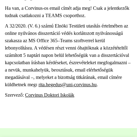
Ha van, a Corvinus-os email címét adja meg! Csak a jelentkezők
tudnak csatlakozni a TEAMS csoporthoz.
A 32/2020. (V. 6.) számú Elnöki Testületi utasítás értelmében az
online nyilvános disszertáció védés korlátozott nyilvánosságú
szakasza az MS Office 365–Teams szoftverrel kerül
lebonyolításra. A védésen részt venni óhajtóknak a közzétételtől
számított 5 naptári napon belül lehetőségük van a disszertációval
kapcsolatban írásban kérdéseket, észrevételeket megfogalmazni –
a nevük, munkahelyük, beosztásuk, email elérhetőségük
megadásával –, melyeket a bizottság titkárának, email címére
küldhetnek meg
:
rita.hegedus@uni-corvinus.hu
.
Szervező:
Corvinus Doktori Iskolák