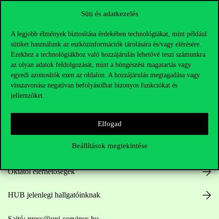
Süti és adatkezelés
A legjobb élmények biztosítása érdekében technológiákat, mint például
sütiket használunk az eszközinformációk tárolására és/vagy elérésére.
Ezekhez a technológiákhoz való hozzájárulás lehetővé teszi számunkra
az olyan adatok feldolgozását, mint a böngészési magatartás vagy
egyedi azonosítók ezen az oldalon. A hozzájárulás megtagadása vagy
Elérhetőségek
visszavonása negatívan befolyásolhat bizonyos funkciókat és
jellemzőket.
Telefonszám:
+36 1 482 5000
Elfogad
Beállítások megtekintése
Kérdésed van a felvételivel kapcsolatban?
Oktatói elérhetőségek
HUB jelenlegi hallgatóinknak
Sajtó:
press@uni-corvinus.hu