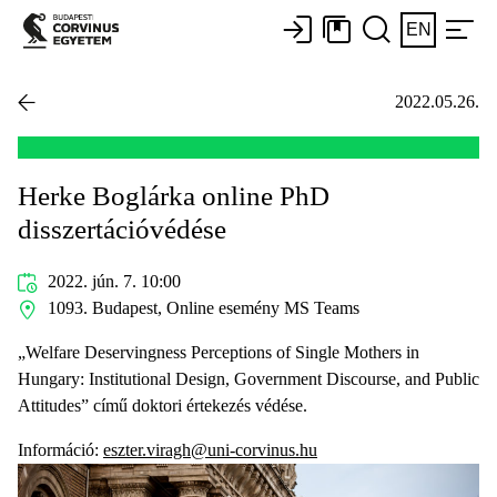
EN
2022.05.26.
Herke Boglárka online PhD
disszertációvédése
2022. jún. 7. 10:00
1093. Budapest, Online esemény MS Teams
„Welfare Deservingness Perceptions of Single Mothers in
Hungary: Institutional Design, Government Discourse, and Public
Attitudes” című doktori értekezés védése.
Információ:
eszter.viragh@uni-corvinus.hu