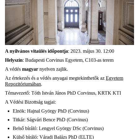
A nyilvános vitaülés időpontja
: 2023. május 30. 12:00
Helyszín
: Budapesti Corvinus Egyetem, C103-as terem
A védés
magyar
nyelven zajlik.
Az értekezés és a védés anyagai megtekinthetők az
Egyetem
Repozitóriumában
.
Témavezető: Tóth István János PhD Corvinus, KRTK KTI
A Védési Bizottság tagjai:
Elnök: Hajnal György PhD (Corvinus)
Titkár: Ságvári Bence PhD (Corvinus)
Belső bíráló: Lengyel György DSc (Corvinus)
Külső bíráló: Váradi Balázs PhD (ELTE)