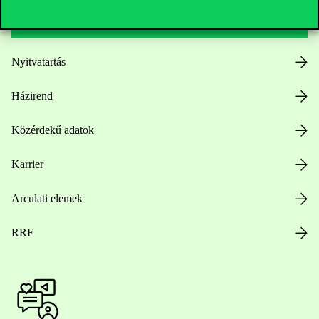
Hasznos linkek
Nyitvatartás
Házirend
Közérdekű adatok
Karrier
Arculati elemek
RRF