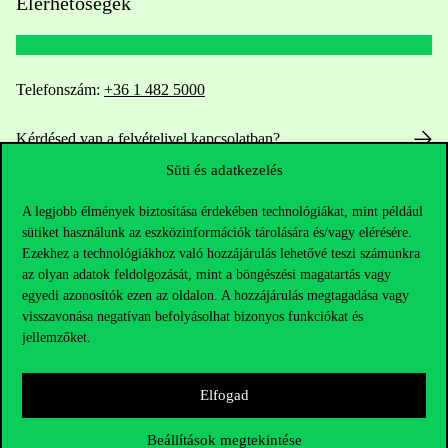
Elérhetőségek
Telefonszám:
+36 1 482 5000
Kérdésed van a felvételivel kapcsolatban?
Süti és adatkezelés
Oktatói elérhetőségek
A legjobb élmények biztosítása érdekében technológiákat, mint például
sütiket használunk az eszközinformációk tárolására és/vagy elérésére.
HUB jelenlegi hallgatóinknak
Ezekhez a technológiákhoz való hozzájárulás lehetővé teszi számunkra
az olyan adatok feldolgozását, mint a böngészési magatartás vagy
Sajtó:
press@uni-corvinus.hu
egyedi azonosítók ezen az oldalon. A hozzájárulás megtagadása vagy
visszavonása negatívan befolyásolhat bizonyos funkciókat és
jellemzőket.
Elfogad
Beállítások megtekintése