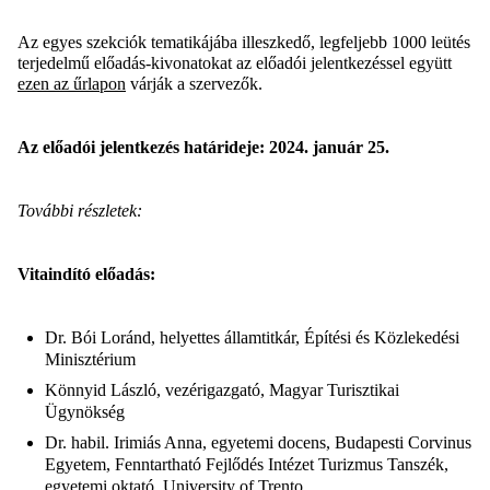
Az egyes szekciók tematikájába illeszkedő, legfeljebb 1000 leütés
terjedelmű előadás-kivonatokat az előadói jelentkezéssel együtt
ezen az űrlapon
várják a szervezők.
Az előadói jelentkezés határideje: 2024. január 25.
További részletek:
Vitaindító előadás:
Dr. Bói Loránd, helyettes államtitkár, Építési és Közlekedési
Minisztérium
Könnyid László, vezérigazgató, Magyar Turisztikai
Ügynökség
Dr. habil. Irimiás Anna, egyetemi docens, Budapesti Corvinus
Egyetem, Fenntartható Fejlődés Intézet Turizmus Tanszék,
egyetemi oktató, University of Trento