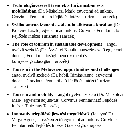
Technológiavezérelt trendek a turizmusban és a
mobilitásban
(Dr. Miskolczi Márk, egyetemi adjunktus,
Corvinus Fenntartható Fejlődés Intézet Turizmus Tanszék)
Szállodamenedzsment az állandó kihívások korában
(Dr.
Kökény László, egyetemi adjunktus, Corvinus Fenntartható
Fejlődés Intézet Turizmus Tanszék)
The role of tourism in sustainable development
– angol
nyelvű szekció (Dr. Ásványi Katalin, tanszékvezető egyetemi
docens, Fenntarthatósági menedzsment és
környezetgazdaságtan Tanszék)
Tourism in the Metaverse: opportunities and challenges
–
angol nyelvű szekció (Dr. habil. Irimiás Anna, egyetemi
docens, Corvinus Fenntartható Fejlődés Intézet Turizmus
Tanszék)
Tourism and mobility
– angol nyelvű szekció (Dr. Miskolczi
Márk, egyetemi adjunktus, Corvinus Fenntartható Fejlődés
Intézet Turizmus Tanszék)
Innovatív településfejlesztési megoldások
(Jeneyné Dr.
Varga Ágnes, tanszékvezető egyetemi adjunktus, Corvinus
Fenntartható Fejlődés Intézet Gazdaságföldrajz és