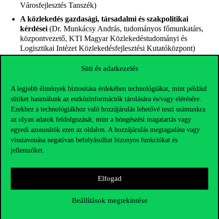
Városfejlesztés Tanszék)
A közlekedés gazdasági, társadalmi és szakpolitikai
kérdései
(Dr. Munkácsy András, tudományos főmunkatárs,
központvezető, KTI Magyar Közlekedéstudományi és
Logisztikai Intézet Közlekedésfejlesztési Kutatóközpont)
A mobilitás térségi vetületei
(Dr. Lieszkovszky József Pál,
Süti és adatkezelés
tudományos főmunkatárs, KTI, egyetemi adjunktus, Corvinus
Fenntartható Fejlődés Intézet Gazdaságföldrajz és
A legjobb élmények biztosítása érdekében technológiákat, mint például
Városfejlesztés Tanszék)
sütiket használunk az eszközinformációk tárolására és/vagy elérésére.
Fenntartható mobilitás
(Dr. Munkácsy András, tudományos
Ezekhez a technológiákhoz való hozzájárulás lehetővé teszi számunkra
főmunkatárs, központvezető, KTI Magyar
az olyan adatok feldolgozását, mint a böngészési magatartás vagy
Közlekedéstudományi és Logisztikai Intézet
egyedi azonosítók ezen az oldalon. A hozzájárulás megtagadása vagy
Közlekedésfejlesztési Kutatóközpont)
visszavonása negatívan befolyásolhat bizonyos funkciókat és
jellemzőket.
A konferencia után a szekcióelnökök javaslata alapján kiválasztott
Elfogad
előadások szerkesztett változata – lektorálást követően – a
Turizmus Bulletin
, illetve a Magyar Közlekedéstudományi és
Beállítások megtekintése
Logisztikai Intézet (KTI)
Közlekedés és mobilitás
c. folyóiratában
kaphat helyet.