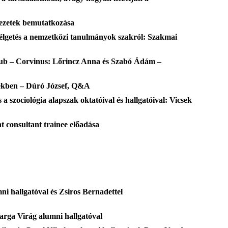
vezetek bemutatkozása
élgetés a nemzetközi tanulmányok szakról: Szakmai
lub – Corvinus: Lőrincz Anna és Szabó Ádám –
sékben – Dúró József, Q&A
szociológia alapszak oktatóival és hallgatóival: Vicsek
 consultant trainee előadása
mni hallgatóval és Zsiros Bernadettel
Varga Virág alumni hallgatóval