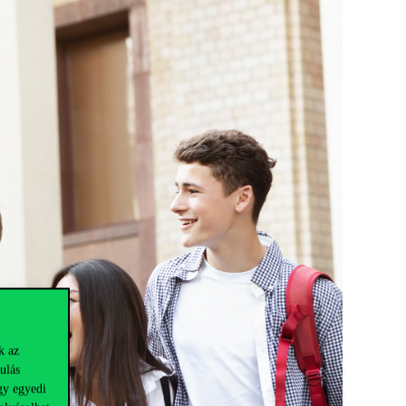
k az
ulás
gy egyedi