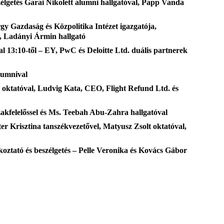
élgetés Garai Nikolett alumni hallgatóval, Papp Vanda
gy Gazdaság és Közpolitika Intézet igazgatója,
ó, Ladányi Ármin hallgató
al 13:10-től – EY, PwC és Deloitte Ltd. duális partnerek
lumnival
, oktatóval, Ludvig Kata, CEO, Flight Refund Ltd. és
szakfelelőssel és Ms. Teebah Abu-Zahra hallgatóval
er Krisztina tanszékvezetővel, Matyusz Zsolt oktatóval,
ztató és beszélgetés – Pelle Veronika és Kovács Gábor