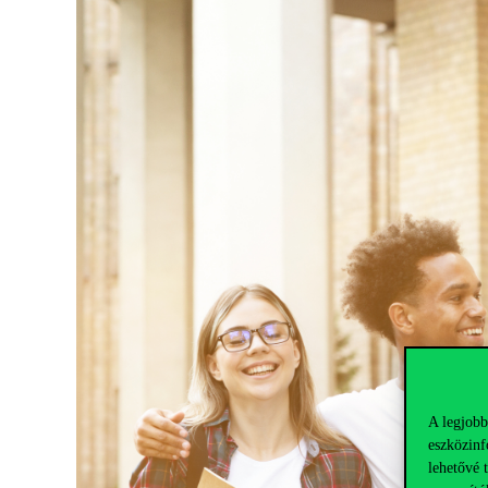
A legjobb
eszközinf
lehetővé 