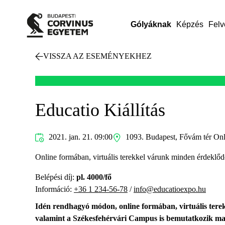
Gólyáknak
Képzés
Felv
VISSZA AZ ESEMÉNYEKHEZ
Educatio Kiállítás
2021. jan. 21. 09:00
1093. Budapest, Fővám tér On
Online formában, virtuális terekkel várunk minden érdeklőd
Belépési díj:
pl. 4000/fő
Információ:
+36 1 234-56-78
/
info@educatioexpo.hu
Idén rendhagyó módon, online formában, virtuális terek
valamint a Székesfehérvári Campus is bemutatkozik ma