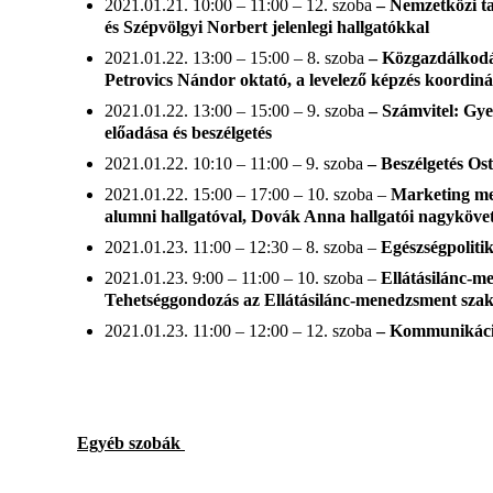
2021.01.21. 10:00 – 11:00 – 12. szoba
– Nemzetközi ta
és Szépvölgyi Norbert jelenlegi hallgatókkal
2021.01.22. 13:00 – 15:00 – 8. szoba
– Közgazdálkodás 
Petrovics Nándor oktató, a levelező képzés koordi
2021.01.22. 13:00 – 15:00 – 9. szoba
– Számvitel: Gye
előadása és beszélgetés
2021.01.22. 10:10 – 11:00 – 9. szoba
– Beszélgetés Os
2021.01.22. 15:00 – 17:00 – 10. szoba –
Marketing mes
alumni hallgatóval, Dovák Anna hallgatói nagykövet
2021.01.23. 11:00 – 12:30 – 8. szoba –
Egészségpolitik
2021.01.23. 9:00 – 11:00 – 10. szoba –
Ellátásilánc-m
Tehetséggondozás az Ellátásilánc-menedzsment sz
2021.01.23. 11:00 – 12:00 – 12. szoba
– Kommunikáció
Egyéb szobák