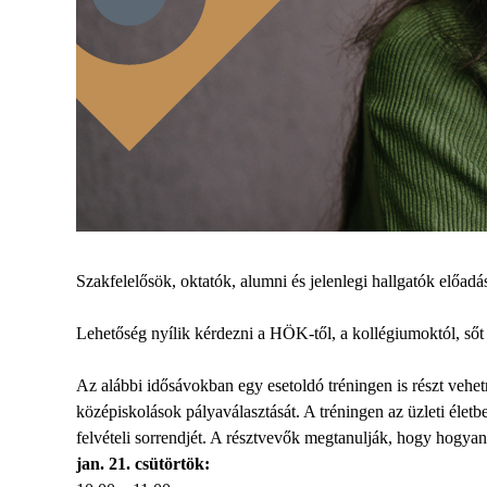
Szakfelelősök, oktatók, alumni és jelenlegi hallgatók előa
Lehetőség nyílik kérdezni a HÖK-től, a kollégiumoktól, ső
Az alábbi idősávokban egy esetoldó tréningen is részt vehe
középiskolások pályaválasztását. A tréningen az üzleti életb
felvételi sorrendjét. A résztvevők megtanulják, hogy hogya
jan. 21. csütörtök: