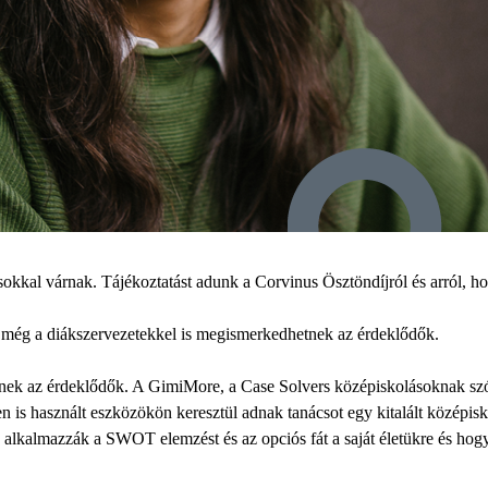
dásokkal várnak. Tájékoztatást adunk a Corvinus Ösztöndíjról és arról
t még a diákszervezetekkel is megismerkedhetnek az érdeklődők.
tnek az érdeklődők. A GimiMore, a Case Solvers középiskolásoknak szól
en is használt eszközökön keresztül adnak tanácsot egy kitalált középisk
n alkalmazzák a SWOT elemzést és az opciós fát a saját életükre és hog