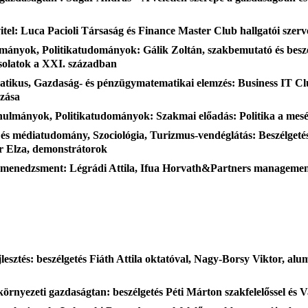
tel: Luca Pacioli Társaság és Finance Master Club hallgatói szer
mányok, Politikatudományok: Gálik Zoltán, szakbemutató és besz
solatok a XXI. században
tikus, Gazdaság- és pénzügymatematikai elemzés: Business IT C
ozása
nulmányok, Politikatudományok: Szakmai előadás: Politika a me
 médiatudomány, Szociológia, Turizmus-vendéglátás: Beszélgetés a 
ár Elza, demonstrátorok
 menedzsment: Légrádi Attila, Ifua Horvath&Partners management
lesztés: beszélgetés Fiáth Attila oktatóval, Nagy-Borsy Viktor, alu
környezeti gazdaságtan: beszélgetés Péti Márton szakfelelőssel és 