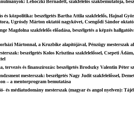
nulmányok: Lehoczki Bernadett, szakfelelős szakbemutatója, besz
és közpolitika: beszélgetés Bartha Attila szakfelelős, Hajnal Györ
nátora, Ugrósdy Márton oktatói nagykövet, Csengődi Sándor oktat
nge Magdolna szakfelelős előadása, beszélgetés a képzés hallgatóiv
torházi Mártonnal, a Kruzbike alapítójával, Pénzügy mesterszak a
terszak: beszélgetés Kolos Krisztina szakfelelőssel, Csepeti Ádám
tel
a, tervezés és finanszírozás: beszélgetés Brodszky Valentin Péter 
endzsment mesterszak: beszélgetés Nagy Judit szakfelelőssel, Demet
akon – a mentorprogram bemutatása
- és médiatudomány mesterszak (magyar és angol nyelven): Tájéko