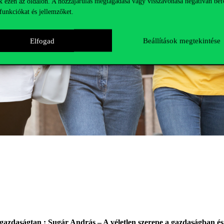
k ezen az oldalon. A hozzájárulás megtagadása vagy visszavonása negatívan bef
funkciókat és jellemzőket.
Elfogad
Beállítások megtekintése
gazdaságtan : Sugár András – A véletlen szerepe a gazdaságban é