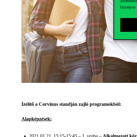
azonosító
bizonyos 
Ízelítő a Corvinus standján zajló programokból:
Alapképzések:
2021.01.21. 15:15-15:45 – 1. szoba –
Alkalmazott köz