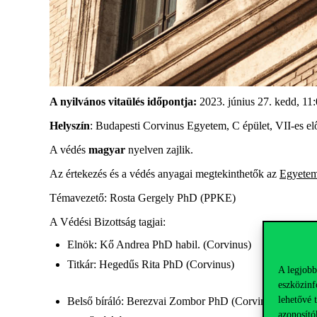
A nyilvános vitaülés időpontja:
2023. június 27. kedd, 11
Helyszín
: Budapesti Corvinus Egyetem, C épület, VII-es e
A védés
magyar
nyelven zajlik.
Az értekezés és a védés anyagai megtekinthetők az
Egyetem
Témavezető: Rosta Gergely PhD (PPKE)
A Védési Bizottság tagjai:
Elnök: Kő Andrea PhD habil. (Corvinus)
Titkár: Hegedűs Rita PhD (Corvinus)
A legjobb
eszközinf
lehetővé 
Belső bíráló: Berezvai Zombor PhD (Corvinus)
azonosító