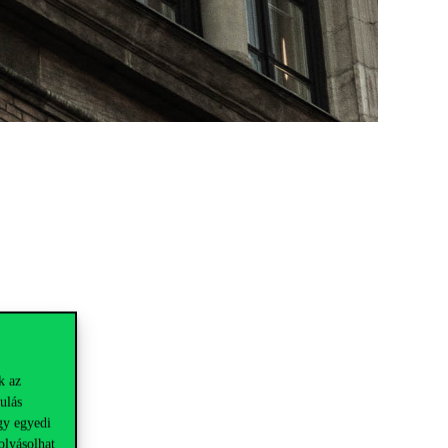
k az
ulás
gy egyedi
olyásolhat