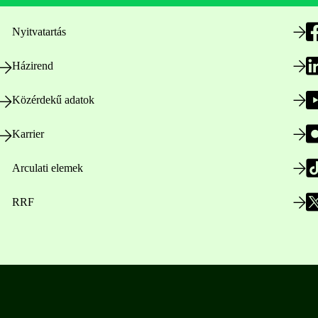
Nyitvatartás
Házirend
Közérdekű adatok
Karrier
Arculati elemek
RRF