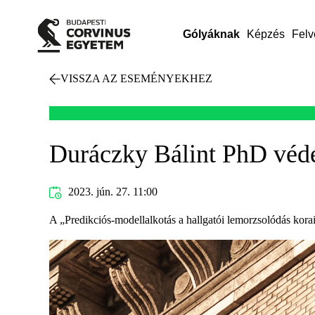
Gólyáknak
Képzés
Felv
VISSZA AZ ESEMÉNYEKHEZ
Duráczky Bálint PhD véd
2023. jún. 27. 11:00
A „Predikciós-modellalkotás a hallgatói lemorzsolódás kora