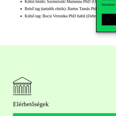
Külső bíráló: Szemerszki Marianna PhD (Oktatási Hivat
bizonyos 
Belső tag (tartalék elnök): Bartus Tamás PhD habil. (Co
Külső tag: Bocsi Veronika PhD habil (Debreceni Egy
Elérhetőségek