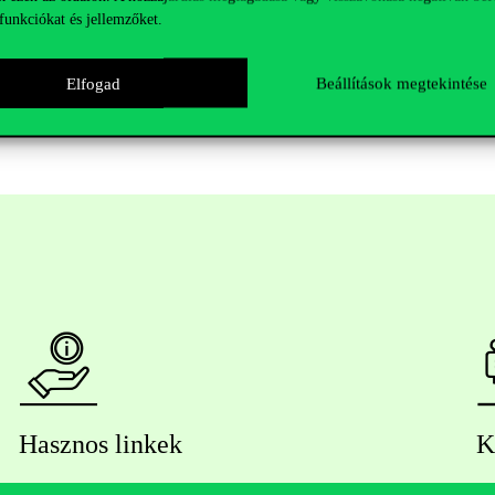
al)
funkciókat és jellemzőket.
rvinus)
etem), Molontay Roland PhD (BME)
Elfogad
Beállítások megtekintése
Hasznos linkek
K