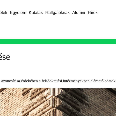
ételi
Egyetem
Kutatás
Hallgatóknak
Alumni
Hírek
ése
i azonosítása érdekében a felsőoktatási intézményekben elérhető adatok