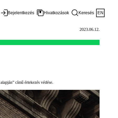
Bejelentkezés
Hivatkozások
Keresés
EN
2023.06.12.
 alapján” című értekezés védése.