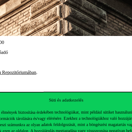
:00
lőadó
 Repozitóriumában
.
Süti és adatkezelés
 élmények biztosítása érdekében technológiákat, mint például sütiket használun
ormációk tárolására és/vagy elérésére. Ezekhez a technológiákhoz való hozzájár
teszi számunkra az olyan adatok feldolgozását, mint a böngészési magatartás va
k ezen az oldalon. A hozzájárulás megtagadása vagy visszavonása negatívan bef