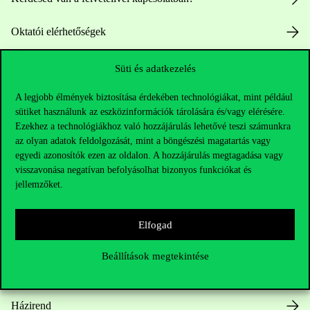
Oktatói elérhetőségek
HUB jelenlegi hallgatóinknak
Süti és adatkezelés
A legjobb élmények biztosítása érdekében technológiákat, mint például
Sajtó:
press@uni-corvinus.hu
sütiket használunk az eszközinformációk tárolására és/vagy elérésére.
Ezekhez a technológiákhoz való hozzájárulás lehetővé teszi számunkra
az olyan adatok feldolgozását, mint a böngészési magatartás vagy
egyedi azonosítók ezen az oldalon. A hozzájárulás megtagadása vagy
visszavonása negatívan befolyásolhat bizonyos funkciókat és
jellemzőket.
Hasznos linkek
Elfogad
Beállítások megtekintése
Nyitvatartás
Házirend