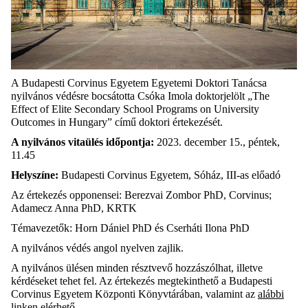
A Budapesti Corvinus Egyetem Egyetemi Doktori Tanácsa
nyilvános védésre bocsátotta Csóka Imola doktorjelölt „The
Effect of Elite Secondary School Programs on University
Outcomes in Hungary” című doktori értekezését.
A nyilvános vitaülés időpontja:
2023. december 15., péntek,
11.45
Helyszíne:
Budapesti Corvinus Egyetem, Sóház, III-as előadó
Az értekezés opponensei: Berezvai Zombor PhD, Corvinus;
Adamecz Anna PhD, KRTK
Témavezetők: Horn Dániel PhD és Cserháti Ilona PhD
A nyilvános védés angol nyelven zajlik.
A nyilvános ülésen minden résztvevő hozzászólhat, illetve
kérdéseket tehet fel. Az értekezés megtekinthető a Budapesti
Corvinus Egyetem Központi Könyvtárában, valamint az
alábbi
linken elérhető
.