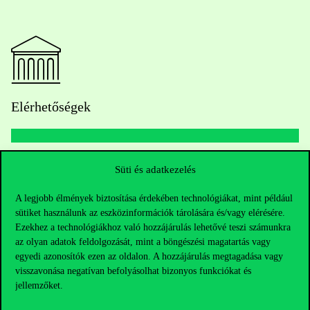
Elérhetőségek
Telefonszám:
+36 1 482 5000
Süti és adatkezelés
A legjobb élmények biztosítása érdekében technológiákat, mint például
Kérdésed van a felvételivel kapcsolatban?
sütiket használunk az eszközinformációk tárolására és/vagy elérésére.
Ezekhez a technológiákhoz való hozzájárulás lehetővé teszi számunkra
Oktatói elérhetőségek
az olyan adatok feldolgozását, mint a böngészési magatartás vagy
egyedi azonosítók ezen az oldalon. A hozzájárulás megtagadása vagy
HUB jelenlegi hallgatóinknak
visszavonása negatívan befolyásolhat bizonyos funkciókat és
jellemzőket.
Sajtó:
press@uni-corvinus.hu