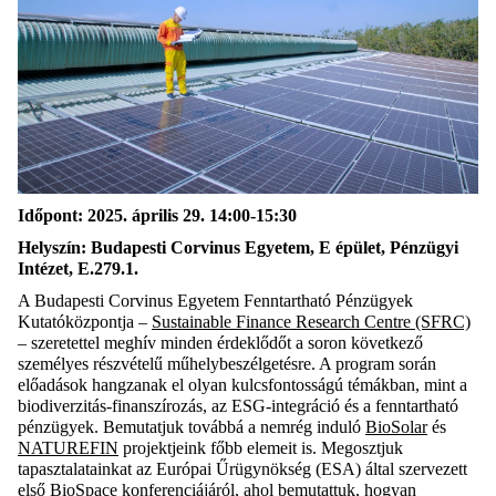
Időpont:
2025. április 29
.
14:00-15:30
Helyszín: Budapesti Corvinus Egyetem, E épület,
Pénzügyi
Intézet
,
E.279.1
.
A Budapesti Corvinus Egyetem Fenntartható Pénzügyek
Kutatóközpontja –
Sustainable Finance Research Centre
(SFRC)
– szeretettel meghív minden érdeklődőt a soron következő
személyes részvételű műhelybeszélgetésre
.
A program során
előadások hangzanak el olyan kulcsfontosságú témákban, mint a
biodiverzitás-finanszírozás, az ESG-integráció és a fenntartható
pénzügyek. Bemutatjuk továbbá a nemrég induló
BioSolar
és
NATUREFIN
projektjeink főbb elemeit is. Megosztjuk
tapasztalatainkat az Európai Űrügynökség (ESA) által szervezett
első
BioSpace konferenciájáról
, ahol bemutattuk, hogyan