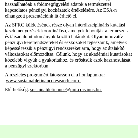
használhatóak a földmegfigyelési adatok a természettel
kapcsolatos pénzügyi kockázatok értékelésére. Az
ESA-n
elhangzott prezentációnk
itt érhető el
.
Az SFRC küldetésének része olyan
interdiszciplináris kutatási
kezdeményezések koordinálása
, amelyek lebontják a természet-
és társadalomtudományok közötti határokat. Olyan innovatív
pénzügyi keretrendszereket és eszközöket fejlesztünk, amelyek
képessé teszik a pénzügyi rendszereket arra, hogy az átalakító
változásokat előmozdítsa. Célunk, hogy az akadémiai kutatásokat
közelebb vigyük a gyakorlathoz, és erősítsük azok hasznosulását
a pénzügyi szektorban.
A részletes programért látogasson el a honlapunkra
:
www.sustainablefinanceresearch.co
m
Elérhetőség:
sustainablefinance@uni-corvinus.hu