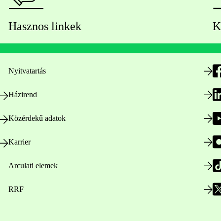
Hasznos linkek
K
Nyitvatartás
Házirend
Közérdekű adatok
Karrier
Arculati elemek
RRF