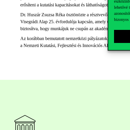
eszközinf
erősíteni
a
kutatási
kapacitásokat
és
láthatóságot
. E
célkitűzé
lehetővé 
azonosító
Dr. Huszár Zsuzsa Réka
ösztönözte
a
résztvevőket
,
hogy
cs
bizonyos 
Visegrádi Alap 25.
évfordulója
kapcsán
,
amely
új
projektek
biztosítva
,
hogy
munkájuk
ne
csupán
az
akadémiai
közegbe
Az
korábban
bemutatott
nemzetközi
pályázatok
mellett
a
Pé
a Nemzeti Kutatási, Fejlesztési és Innovációs Alap (NKFI