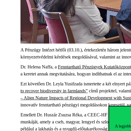
A
Pénzügy
Intézet
hétfői
(03.10.),
értekezletén
három
jelent
környezetvédelmi
kérdések
megoldásával
,
valamint
az
inno
Dr. Helena Naffa, a
Fenntartható Pénzügyek Kutatóközpon
a
keretet
annak
megvitatására
,
hogyan
indíthatnak
el
az
inte
Ezt
követően
Dr. Leyla
Yusifzada
ismertette
a
két
elnyert
pá
to recover biodiversity in farmlands”
című
projekttel
,
valami
– Align Nature Impacts of Regional Development with Sust
innovatív
fenntartható
pénzügyi
megoldásokon
keresztül
,
va
Emellett
Dr. Huszár Zsuzsa Réka, a CEEC-HF
vezetője
,
be
munkáját
,
amely
a
cseh
,
magyar
,
lengyel
és
szlovák
kutatók
A legjobb
például
a
lakhatás
és
a
nyugdíj-előtakarékosság
területén
. A