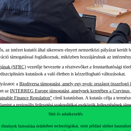
ős
,
az
intézet
kutatói
által
sikeresen
elnyert
nemzetközi
pályázat
került
b
váció
támogatással
foglalkoznak
,
miközben
hozzájárulnak
az
intézmén
tjának (SFRC)
vezetője
bevezette
a
résztvevőket
a
fenntarthatósági
töre
rdiszciplináris
kutatások
a
való
életben
is
kézzelfogható
változásokat
.
lyázatot
: a
Biodiversa támogatást
, amely egy nyolc országot összefogó
nt
az
INTERREG Europe támogatást
, amelynek keretében a Corvinus 
ainable Finance Regulation”
című
kutatásban
. A
kutatás
célja
a
termész
lamint
a
regionális
fejlesztési
szakpolitikai
eszközök
fejlesztésének
tám
Süti és adatkezelés
mutatta
a
Közép
–
és
Kelet-
Európai
Háztartási
Pénzügyek
Központ
(C
közötti
regionális
együttműködést
,
valamint
a
regionális
szociális
és
ga
 élmények biztosítása érdekében technológiákat, mint például sütiket használun
 17
kutatóból
álló
csapat
egy
egyedülálló
regionális
adatbázis
létrehozás