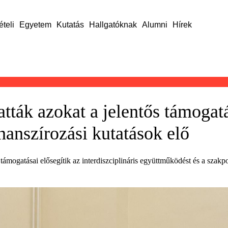
ételi
Egyetem
Kutatás
Hallgatóknak
Alumni
Hírek
tták azokat a jelentős támogat
inanszírozási kutatások elő
gatásai elősegítik az interdiszciplináris együttműködést és a szakpoli