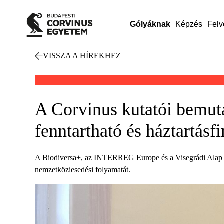
Gólyáknak
Képzés
Felv
VISSZA A HÍREKHEZ
A Corvinus kutatói bemuta
fenntartható és háztartásf
A Biodiversa+, az INTERREG Europe és a Visegrádi Alap támo
nemzetköziesedési folyamatát.