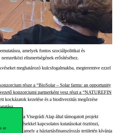
emutatásra
,
amelyek
fontos
szociálpolitikai
és
y
nemzetközi
elismertségének
erősítéséhez
.
kvéseket
meghatározó
kulcsfogalmakba
,
megteremtve
ezzel
 konzorcium része a
“BioSolar – Solar farms: an opportunity
vezető konzorciumi partnerként vesz részt a
“NATUREFIN
eti
kockázatok
kezelése
és
a
biodiverzitás
megőrzése
ogatása
.
EEC-HF)
és
a
Visegrádi Alap
által
támogatott
projekt
zdasági
kérdésekkel
kapcsolatos
kutatásokat
ösztönzi
,
k az
án
dolgozik
,
amely
a
háztartásfinanszírozás
területén
kívánja