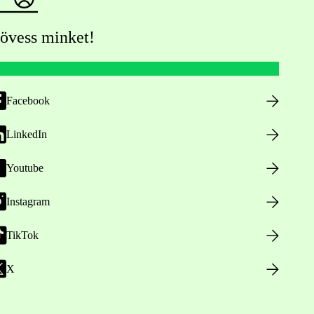
övess minket!
Facebook
LinkedIn
Youtube
Instagram
TikTok
X