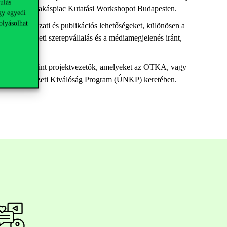
ulás
tközi
V4
Lakáspiac
Kutatási
Workshop
ot
Budapesten
.
gy egyedi
olyásolhat
közös
pályázati
és
publikációs
lehetőségeket
,
különösen
a
ezett
a
közéleti
szerepvállalás
és
a
médiamegjelenés
iránt
,
t
vesznek
, mint
projektvezetők
,
amelyeket
az
OTKA,
vagy
nek az Új Nemzeti Kiválóság Program (ÚNKP) keretében.