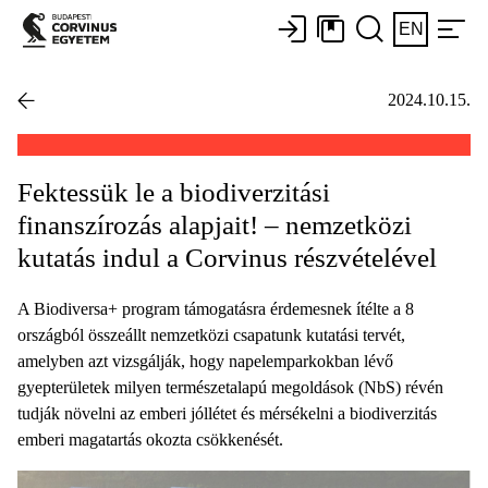
EN
2024.10.15.
Fektessük le a biodiverzitási
finanszírozás alapjait! – nemzetközi
kutatás indul a Corvinus részvételével
A Biodiversa+ program támogatásra érdemesnek ítélte a 8
országból összeállt nemzetközi csapatunk kutatási tervét,
amelyben azt vizsgálják, hogy napelemparkokban lévő
gyepterületek milyen természetalapú megoldások (NbS) révén
tudják növelni az emberi jóllétet és mérsékelni a biodiverzitás
emberi magatartás okozta csökkenését.