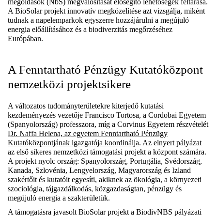
megoldások (NbS) megvalósítását elősegítő lehetőségek feltárása.
A BioSolar projekt innovatív megközelítése azt vizsgálja, miként
tudnak a napelemparkok egyszerre hozzájárulni a megújuló
energia előállításához és a biodiverzitás megőrzéséhez
Európában.
A Fenntartható Pénzügy Kutatóközpont
nemzetközi projektsikere
A változatos tudományterületekre kiterjedő kutatási
kezdeményezés vezetője Francisco Tortosa, a Cordobai Egyetem
(Spanyolország) professzora, míg a Corvinus Egyetem részvételét
Dr. Naffa Helena, az egyetem Fenntartható Pénzügy
Kutatóközpontjának igazgatója koordinálja
. Az elnyert pályázat
az első sikeres nemzetközi támogatási projekt a központ számára.
A projekt nyolc ország: Spanyolország, Portugália, Svédország,
Kanada, Szlovénia, Lengyelország, Magyarország és Izland
szakértőit és kutatóit egyesíti, akiknek az ökológia, a környezeti
szociológia, tájgazdálkodás, közgazdaságtan, pénzügy és
megújuló energia a szakterületük.
A támogatásra javasolt BioSolar projekt a BiodivNBS pályázati