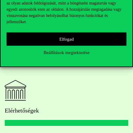
A
BiodivNBS felhívás végső eredményeit 2024 novemberében
az olyan adatok feldolgozását, mint a böngészési magatartás vagy
fogják közzétenni
, ami a fenntartható energiatermelés és a
egyedi azonosítók ezen az oldalon. A hozzájárulás megtagadása vagy
biodiverzitás megőrzésének jövője szempontjából fontos lépés
visszavonása negatívan befolyásolhat bizonyos funkciókat és
lesz Európában.
jellemzőket.
Elfogad
Beállítások megtekintése
Elérhetőségek