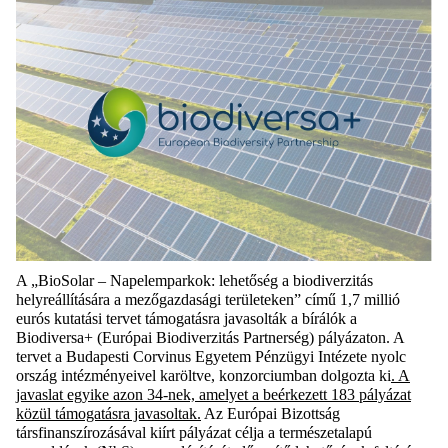
A „BioSolar – Napelemparkok: lehetőség a biodiverzitás
helyreállítására a mezőgazdasági területeken” című 1,7 millió
eurós kutatási tervet támogatásra javasolták a bírálók a
Biodiversa+ (Európai Biodiverzitás Partnerség) pályázaton. A
tervet a Budapesti Corvinus Egyetem Pénzügyi Intézete nyolc
ország intézményeivel karöltve, konzorciumban dolgozta ki
. A
javaslat egyike azon 34-nek, amelyet a beérkezett 183 pályázat
közül támogatásra javasoltak.
Az Európai Bizottság
társfinanszírozásával kiírt pályázat célja a természetalapú