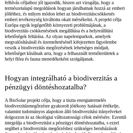
felhívás céljaihoz jól igazodik, hiszen azt vizsgálja, hogy a
természetalapú megoldások hogyan járulhatnak hozzá az emberi
jólléthez, és milyen módon lehet az biodiverzitáscsökkenés
emberi tevékenység kiváltotta okait mérsékelni. A projekt célja
Európa egyik legégetőbb környezeti problémájának, a
biodiverzitás csökkenésének megállítása és a helyreállítási
lehetőségek feltárása. Az olyan napelemparkok, amelyek
megvalósításánál és üzemeltetésénél kifejezetten figyelembe
veszik a biodiverzitás megőrzésének lehetséges módjait,
lehetőséget kínálnak arra, hogy a felhasznált termőterületek a
helyi flóra és fauna menedékeként szolgáljanak.
Hogyan integrálható a biodiverzitás a
pénzügyi döntéshozatalba?
A BioSolar projekt célja, hogy a tiszta energiatermelés
biodiverzitásmegőrzésre gyakorolt jótékony hatásait értékelje,
valamint tudományos alapokon álló biodiverzitási irányelveket
dolgozzon ki az ökológiai változatossági célok mérésére. Ezentúl
integrálja a biodiverzitást a pénzügyi döntéshozatalba, s ezzel
segíthet a biodiverzitás megőrzéshez szükséges beruházások