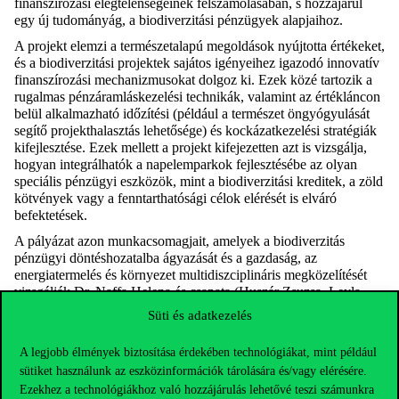
finanszírozási elégtelenségeinek felszámolásában, s hozzájárul
egy új tudományág, a biodiverzitási pénzügyek alapjaihoz.
A projekt elemzi a természetalapú megoldások nyújtotta értékeket,
és a biodiverzitási projektek sajátos igényeihez igazodó innovatív
finanszírozási mechanizmusokat dolgoz ki. Ezek közé tartozik a
rugalmas pénzáramláskezelési technikák, valamint az értékláncon
belül alkalmazható időzítési (például a természet öngyógyulását
segítő projekthalasztás lehetősége) és kockázatkezelési stratégiák
kifejlesztése. Ezek mellett a projekt kifejezetten azt is vizsgálja,
hogyan integrálhatók a napelemparkok fejlesztésébe az olyan
speciális pénzügyi eszközök, mint a biodiverzitási kreditek, a zöld
kötvények vagy a fenntarthatósági célok elérését is elváró
befektetések.
A pályázat azon munkacsomagjait, amelyek a biodiverzitás
pénzügyi döntéshozatalba ágyazását és a gazdaság, az
energiatermelés és környezet multidiszciplináris megközelítését
vizsgálják Dr. Naffa Helena és csapata (Huszár Zsuzsa, Leyla
Yusifzada, Csóka Péter, Juhász Péter, Admilson Veloso da Silva)
Süti és adatkezelés
vezeti a Corvinuson. A pályázatírást dr. Hollósi Krisztina, az
ERGO (Európai Kutatási Támogatási Iroda, Budapesti Corvinus
A legjobb élmények biztosítása érdekében technológiákat, mint például
Egyetem) szenior kutatástámogatási tanácsadója, Kurucz Erika
sütiket használunk az eszközinformációk tárolására és/vagy elérésére.
adatkezelési munkatárs és Xingling Li PhD hallgató segítette.
Ezekhez a technológiákhoz való hozzájárulás lehetővé teszi számunkra