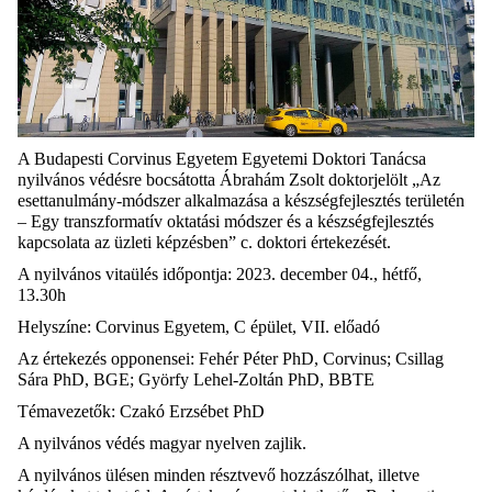
A Budapesti Corvinus Egyetem Egyetemi Doktori Tanácsa
nyilvános védésre bocsátotta Ábrahám Zsolt doktorjelölt „Az
esettanulmány-módszer alkalmazása a készségfejlesztés területén
– Egy transzformatív oktatási módszer és a készségfejlesztés
kapcsolata az üzleti képzésben” c. doktori értekezését.
A nyilvános vitaülés időpontja: 2023. december 04., hétfő,
13.30h
Helyszíne: Corvinus Egyetem, C épület, VII. előadó
Az értekezés opponensei: Fehér Péter PhD, Corvinus; Csillag
Sára PhD, BGE; Györfy Lehel-Zoltán PhD, BBTE
Témavezetők: Czakó Erzsébet PhD
A nyilvános védés magyar nyelven zajlik.
A nyilvános ülésen minden résztvevő hozzászólhat, illetve