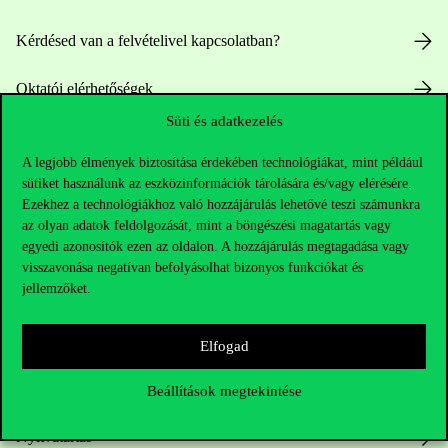
Kérdésed van a felvételivel kapcsolatban?
Oktatói elérhetőségek
Süti és adatkezelés
HUB jelenlegi hallgatóinknak
A legjobb élmények biztosítása érdekében technológiákat, mint például
sütiket használunk az eszközinformációk tárolására és/vagy elérésére.
Sajtó:
press@uni-corvinus.hu
Ezekhez a technológiákhoz való hozzájárulás lehetővé teszi számunkra
az olyan adatok feldolgozását, mint a böngészési magatartás vagy
egyedi azonosítók ezen az oldalon. A hozzájárulás megtagadása vagy
visszavonása negatívan befolyásolhat bizonyos funkciókat és
jellemzőket.
Elfogad
Hasznos linkek
Beállítások megtekintése
Nyitvatartás