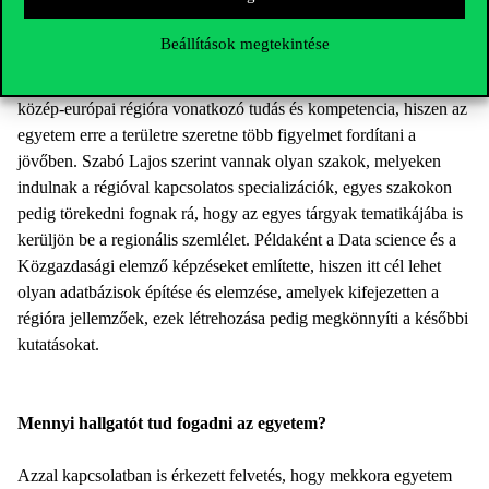
felgyorsították a folyamatot, így a technikai lehetőségek
használata a jövőben is megmarad.
Beállítások megtekintése
Felmerült kérdésként, hogyan jelenik meg a követelményekben a
közép-európai régióra vonatkozó tudás és kompetencia, hiszen az
egyetem erre a területre szeretne több figyelmet fordítani a
jövőben. Szabó Lajos szerint vannak olyan szakok, melyeken
indulnak a régióval kapcsolatos specializációk, egyes szakokon
pedig törekedni fognak rá, hogy az egyes tárgyak tematikájába is
kerüljön be a regionális szemlélet. Példaként a Data science és a
Közgazdasági elemző képzéseket említette, hiszen itt cél lehet
olyan adatbázisok építése és elemzése, amelyek kifejezetten a
régióra jellemzőek, ezek létrehozása pedig megkönnyíti a későbbi
kutatásokat.
Mennyi hallgatót tud fogadni az egyetem?
Azzal kapcsolatban is érkezett felvetés, hogy mekkora egyetem