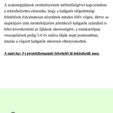
A szakmegújítások eredményeinek mérhetőségével kapcsolatban
a rektorhelyettes elmondta, hogy a hallgatói elégedettségi
felmérések folyamatosan készülnek minden félév végén, illetve az
alapképzés után mesterképzésre jelentkező hallgatók számából is
lehet következtetni az újítások sikerességére, a munkaerőpiac
visszajelzéseit pedig 5-6 év múlva látják majd pontosabban,
miután a végzett hallgatók sikeresen elhelyezkedtek.
A március 3-i projektbemutató felvételét itt tekinthetik meg.