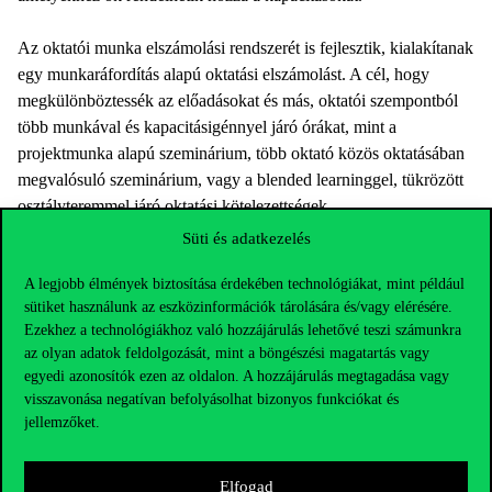
Az oktatói munka elszámolási rendszerét is fejlesztik, kialakítanak
egy munkaráfordítás alapú oktatási elszámolást. A cél, hogy
megkülönböztessék az előadásokat és más, oktatói szempontból
több munkával és kapacitásigénnyel járó órákat, mint a
projektmunka alapú szeminárium, több oktató közös oktatásában
megvalósuló szeminárium, vagy a blended learninggel, tükrözött
osztályteremmel járó oktatási kötelezettségek.
Süti és adatkezelés
Hosszútávú digitális oktatási fejlesztések
A legjobb élmények biztosítása érdekében technológiákat, mint például
sütiket használunk az eszközinformációk tárolására és/vagy elérésére.
Ezekhez a technológiákhoz való hozzájárulás lehetővé teszi számunkra
A projekteket bemutató prezentációt követően kérdésekre is
az olyan adatok feldolgozását, mint a böngészési magatartás vagy
válaszolt Szabó Lajos, többek között a koronavírus járvány alatt
egyedi azonosítók ezen az oldalon. A hozzájárulás megtagadása vagy
bevezetett távoktatási módszerek hosszú távú megtartásával
visszavonása negatívan befolyásolhat bizonyos funkciókat és
kapcsolatban érkezett hozzá kérdés. A rektorhelyettes szerint ezek
jellemzőket.
a fejlesztések előbb vagy utóbb mindenképpen megtörténtek
volna, a lezárások és a távoktatás kényszerű bevezetése csak
Elfogad