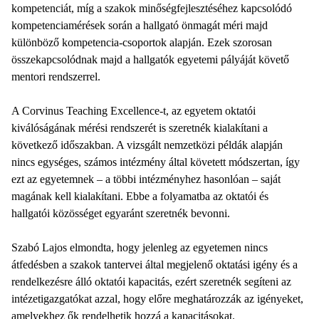
kompetenciát, míg a szakok minőségfejlesztéséhez kapcsolódó
kompetenciamérések során a hallgató önmagát méri majd
különböző kompetencia-csoportok alapján. Ezek szorosan
összekapcsolódnak majd a hallgatók egyetemi pályáját követő
mentori rendszerrel.
A Corvinus Teaching Excellence-t, az egyetem oktatói
kiválóságának mérési rendszerét is szeretnék kialakítani a
következő időszakban. A vizsgált nemzetközi példák alapján
nincs egységes, számos intézmény által követett módszertan, így
ezt az egyetemnek – a többi intézményhez hasonlóan – saját
magának kell kialakítani. Ebbe a folyamatba az oktatói és
hallgatói közösséget egyaránt szeretnék bevonni.
Szabó Lajos elmondta, hogy jelenleg az egyetemen nincs
átfedésben a szakok tantervei által megjelenő oktatási igény és a
rendelkezésre álló oktatói kapacitás, ezért szeretnék segíteni az
intézetigazgatókat azzal, hogy előre meghatározzák az igényeket,
amelyekhez ők rendelhetik hozzá a kapacitásokat.