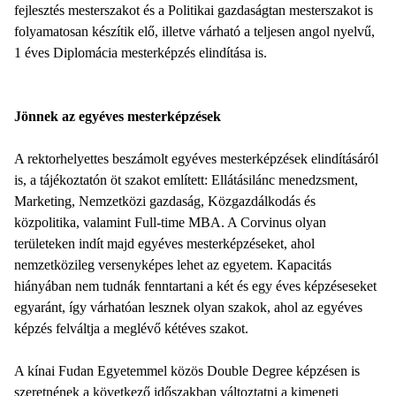
fejlesztés mesterszakot és a Politikai gazdaságtan mesterszakot is
folyamatosan készítik elő, illetve várható a teljesen angol nyelvű,
1 éves Diplomácia mesterképzés elindítása is.
Jönnek az egyéves mesterképzések
A rektorhelyettes beszámolt egyéves mesterképzések elindításáról
is, a tájékoztatón öt szakot említett: Ellátásilánc menedzsment,
Marketing, Nemzetközi gazdaság, Közgazdálkodás és
közpolitika, valamint Full-time MBA. A Corvinus olyan
területeken indít majd egyéves mesterképzéseket, ahol
nemzetközileg versenyképes lehet az egyetem. Kapacitás
hiányában nem tudnák fenntartani a két és egy éves képzéseseket
egyaránt, így várhatóan lesznek olyan szakok, ahol az egyéves
képzés felváltja a meglévő kétéves szakot.
A kínai Fudan Egyetemmel közös Double Degree képzésen is
szeretnének a következő időszakban változtatni a kimeneti