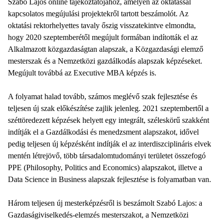
Szabó Lajos online tájékoztatójához, amelyen az oktatással
kapcsolatos megújulási projektekről tartott beszámolót. Az
oktatási rektorhelyettes tavaly őszig visszatekintve elmondta,
hogy 2020 szeptemberétől megújult formában indították el az
Alkalmazott közgazdaságtan alapszak, a Közgazdasági elemző
mesterszak és a Nemzetközi gazdálkodás alapszak képzéseket.
Megújult továbbá az Executive MBA képzés is.
A folyamat halad tovább, számos meglévő szak fejlesztése és
teljesen új szak előkészítése zajlik jelenleg. 2021 szeptembertől a
széttöredezett képzések helyett egy integrált, széleskörű szakként
indítják el a Gazdálkodási és menedzsment alapszakot, idővel
pedig teljesen új képzésként indítják el az interdiszciplináris elvek
mentén létrejövő, több társadalomtudományi területet összefogó
PPE (Philosophy, Politics and Economics) alapszakot, illetve a
Data Science in Business alapszak fejlesztése is folyamatban van.
Három teljesen új mesterképzésről is beszámolt Szabó Lajos: a
Gazdaságiviselkedés-elemzés mesterszakot, a Nemzetközi