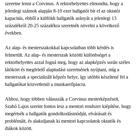
szeretne lenni a Corvinus. A rektorhelyettes elmondta, hogy a
jelenlegi számok alapján 8-10 ezer hallgatót bír el az oktatói
kapacitás, ebből a külföldi hallgatók arányát a jelenlegi 13
százalékról 20-25 százalékra szeretnék növelni a következő
években.
Az alap- és mesterszakokkal kapcsolatban több kérdés is
felmerült. Az alap- és mesterszak közötti különbséget a
rektorhelyettes azzal fogná meg, hogy az alapképzés során széles
látókört és megfelelő alaptudást szeretnének nyújtani, míg a
mesterszak a specializált képzés helye, így utóbbi készítené fel a
hallgatókat közvetlenül a munkaerőpiacra.
Ahhoz, hogy többen válasszák a Corvinus mesterképzéseit,
Szabó Lajos szerint fontos lesz a mentori rendszer kiépítése, hogy
megértsék a hallgatók gondolkodásmódját, elvárásait és
problémáit, és alakuljanak ki mentori kapcsolatok oktatók és
diákok között.