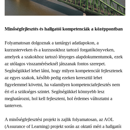
Minőségfejlesztés és hallgatói kompetenciák a középpontban
Folyamatosan dolgoznak a tantárgyi adatlapokon, a
kurzusterveken és a kurzusokhoz tartozó forgatókönyveken,
amelyek a szakokhoz tartozó lényeges alapdokumentumok, ezek
az utólagos visszaméréseknél játszanak fontos szerepet.
Segítségükkel lehet látni, hogy milyen kompetenciát fejlesztenek
az egyes szakok, később pedig ezeken keresztül lehet
figyelemmel követni, ha valamilyen kompetenciafejlesztés nem
éri el a szükséges szintet. Segítségükkel könnyebb lesz
meghatározni, hol kell fejleszteni, hol érdemes változtatni a
tanterven.
A minőségfejlesztési projekt is zajlik folyamatosan, az AOL
(Assurance of Learning) projekt során az oktató méri a hallgatói