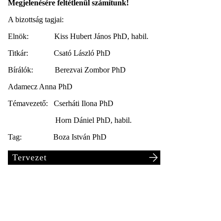
Megjelenésére feltétlenül számítunk!
A bizottság tagjai:
Elnök: Kiss Hubert János PhD, habil.
Titkár: Csató László PhD
Bírálók: Berezvai Zombor PhD
Adamecz Anna PhD
Témavezető: Cserháti Ilona PhD
Horn Dániel PhD, habil.
Tag: Boza István PhD
Tervezet