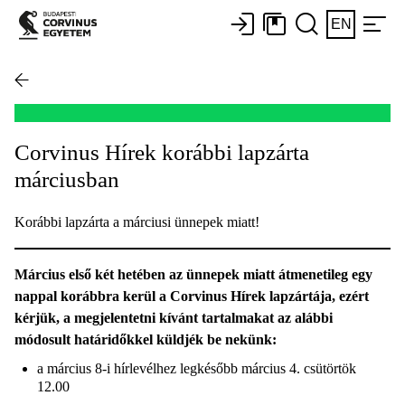
EN
Corvinus Hírek korábbi lapzárta
márciusban
Korábbi lapzárta a márciusi ünnepek miatt!
Március első két hetében az ünnepek miatt átmenetileg egy
nappal korábbra kerül a Corvinus Hírek lapzártája, ezért
kérjük, a megjelentetni kívánt tartalmakat az alábbi
módosult határidőkkel küldjék be nekünk:
a március 8-i hírlevélhez legkésőbb március 4. csütörtök
12.00