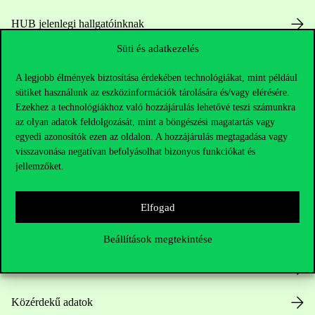
HUB jelenlegi hallgatóinknak
Süti és adatkezelés
Sajtó:
press@uni-corvinus.hu
A legjobb élmények biztosítása érdekében technológiákat, mint például
sütiket használunk az eszközinformációk tárolására és/vagy elérésére.
Ezekhez a technológiákhoz való hozzájárulás lehetővé teszi számunkra
az olyan adatok feldolgozását, mint a böngészési magatartás vagy
egyedi azonosítók ezen az oldalon. A hozzájárulás megtagadása vagy
visszavonása negatívan befolyásolhat bizonyos funkciókat és
jellemzőket.
Hasznos linkek
Elfogad
Nyitvatartás
Beállítások megtekintése
Házirend
Közérdekű adatok