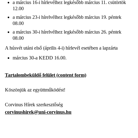
a március 16-i hírlevélhez legkésőbb március 11. csütörtök
12.00
a március 23-i hírelvélhez legkésőbb március 19. péntek
08.00
a március 30-i hírelvélhez legkésőbb március 26. péntek
08.00
A húsvét utáni első (április 4-i) hírlevél esetében a lapzárta
március 30-a KEDD 16.00.
Tartalombeküldő felület (content form)
Köszönjük az együttműködést!
Corvinus Hírek szerkesztőség
corvinushirek@uni-corvinus.hu