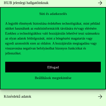
HUB jelenlegi hallgatóinknak
Süti és adatkezelés
Sajtó:
press@uni-corvinus.hu
A legjobb élmények biztosítása érdekében technológiákat, mint például
sütiket használunk az eszközinformációk tárolására és/vagy elérésére.
Ezekhez a technológiákhoz való hozzájárulás lehetővé teszi számunkra
az olyan adatok feldolgozását, mint a böngészési magatartás vagy
egyedi azonosítók ezen az oldalon. A hozzájárulás megtagadása vagy
visszavonása negatívan befolyásolhat bizonyos funkciókat és
Hasznos linkek
jellemzőket.
Elfogad
Nyitvatartás
Beállítások megtekintése
Házirend
Közérdekű adatok