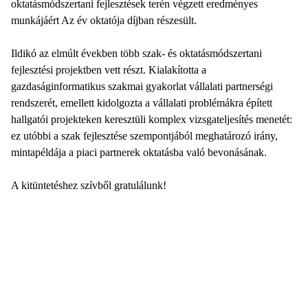
oktatásmódszertani fejlesztések terén végzett eredményes
munkájáért Az év oktatója díjban részesült.
Ildikó az elmúlt években több szak- és oktatásmódszertani
fejlesztési projektben vett részt. Kialakította a
gazdaságinformatikus szakmai gyakorlat vállalati partnerségi
rendszerét, emellett kidolgozta a vállalati problémákra épített
hallgatói projekteken keresztüli komplex vizsgateljesítés menetét:
ez utóbbi a szak fejlesztése szempontjából meghatározó irány,
mintapéldája a piaci partnerek oktatásba való bevonásának.
A kitüntetéshez szívből gratulálunk!