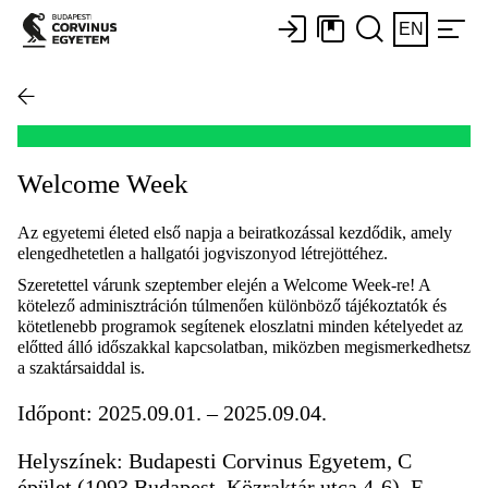
EN
Welcome Week
Az egyetemi életed első napja a beiratkozással kezdődik, amely
elengedhetetlen a hallgatói jogviszonyod létrejöttéhez.
Szeretettel várunk szeptember elején a Welcome Week-re! A
kötelező adminisztráción túlmenően különböző tájékoztatók és
kötetlenebb programok segítenek eloszlatni minden kételyedet az
előtted álló időszakkal kapcsolatban, miközben megismerkedhetsz
a szaktársaiddal is.
Időpont: 2025.09.01. – 2025.09.04.
Helyszínek: Budapesti Corvinus Egyetem, C
épület (1093 Budapest, Közraktár utca 4-6), E