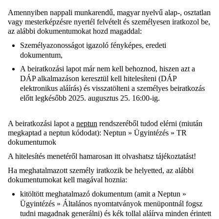
Amennyiben nappali munkarendű, magyar nyelvű alap-, osztatlan
vagy mesterképzésre nyertél felvételt és személyesen iratkozol be,
az alábbi dokumentumokat hozd magaddal:
Személyazonosságot igazoló fényképes, eredeti
dokumentum,
A beiratkozási lapot már nem kell behoznod, hiszen azt a
DÁP alkalmazáson keresztül kell hitelesíteni (DÁP
elektronikus aláírás) és visszatölteni a személyes beiratkozás
előtt legkésőbb 2025. augusztus 25. 16:00-ig.
A beiratkozási lapot a
neptun
rendszeréből tudod elérni (miután
megkaptad a neptun kódodat): Neptun » Ügyintézés » TR
dokumentumok
A hitelesítés menetéről hamarosan itt olvashatsz tájékoztatást!
Ha meghatalmazott személy iratkozik be helyetted, az alábbi
dokumentumokat kell magával hoznia:
kitöltött meghatalmazó dokumentum (amit a Neptun »
Ügyintézés » Általános nyomtatványok menüpontnál fogsz
tudni magadnak generálni) és kék tollal aláírva minden érintett