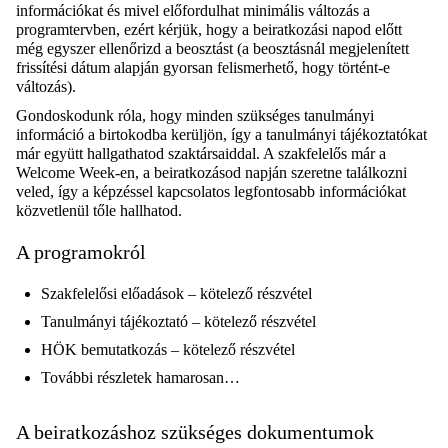
információkat és mivel előfordulhat minimális változás a
programtervben, ezért kérjük, hogy a beiratkozási napod előtt
még egyszer ellenőrizd a beosztást (a beosztásnál megjelenített
frissítési dátum alapján gyorsan felismerhető, hogy történt-e
változás).
Gondoskodunk róla, hogy minden szükséges tanulmányi
információ a birtokodba kerüljön, így a tanulmányi tájékoztatókat
már együtt hallgathatod szaktársaiddal. A szakfelelős már a
Welcome Week-en, a beiratkozásod napján szeretne találkozni
veled, így a képzéssel kapcsolatos legfontosabb információkat
közvetlenül tőle hallhatod.
A programokról
Szakfelelősi előadások – kötelező részvétel
Tanulmányi tájékoztató – kötelező részvétel
HÖK bemutatkozás – kötelező részvétel
További részletek hamarosan…
A beiratkozáshoz szükséges dokumentumok