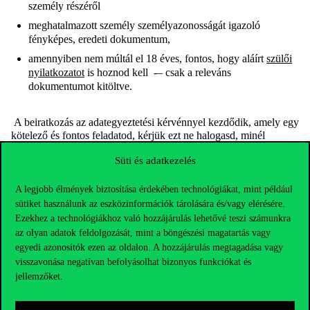
személy részéről
meghatalmazott személy személyazonosságát igazoló
fényképes, eredeti dokumentum,
amennyiben nem múltál el 18 éves, fontos, hogy aláírt
szülői
nyilatkozatot
is hoznod kell -– csak a releváns
dokumentumot kitöltve.
A beiratkozás az adategyeztetési kérvénnyel kezdődik, amely egy
kötelező és fontos feladatod, kérjük ezt ne halogasd, minél
hamarabb végezd el, erről részletes leírást
ide
kattintva találhatsz.
Süti és adatkezelés
Már várjuk, hogy személyesen is megismerjünk!
A legjobb élmények biztosítása érdekében technológiákat, mint például
sütiket használunk az eszközinformációk tárolására és/vagy elérésére.
Ezekhez a technológiákhoz való hozzájárulás lehetővé teszi számunkra
az olyan adatok feldolgozását, mint a böngészési magatartás vagy
egyedi azonosítók ezen az oldalon. A hozzájárulás megtagadása vagy
visszavonása negatívan befolyásolhat bizonyos funkciókat és
jellemzőket.