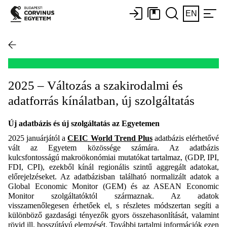
EN
2025 – Változás a szakirodalmi és
adatforrás kínálatban, új szolgáltatás
Új adatbázis és új szolgáltatás az Egyetemen
2025 januárjától a
CEIC World Trend Plus
adatbázis elérhetővé
vált az Egyetem közössége számára. Az adatbázis
kulcsfontosságú makroökonómiai mutatókat tartalmaz, (GDP, IPI,
FDI, CPI), ezekből kínál regionális szintű aggregált adatokat,
előrejelzéseket. Az adatbázisban található normalizált adatok a
Global Economic Monitor (GEM) és az ASEAN Economic
Monitor szolgáltatóktól származnak. Az adatok
visszamenőlegesen érhetőek el, s részletes módszertan segíti a
különböző gazdasági tényezők gyors összehasonlítását, valamint
rövid ill. hosszútávú elemzését. További tartalmi információk
ezen