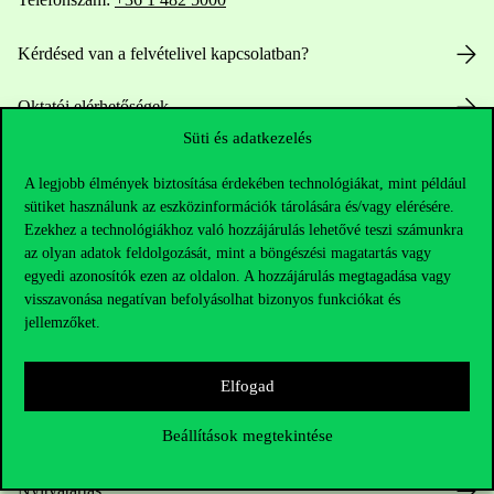
Kérdésed van a felvételivel kapcsolatban?
Oktatói elérhetőségek
Süti és adatkezelés
HUB jelenlegi hallgatóinknak
A legjobb élmények biztosítása érdekében technológiákat, mint például
sütiket használunk az eszközinformációk tárolására és/vagy elérésére.
Sajtó:
press@uni-corvinus.hu
Ezekhez a technológiákhoz való hozzájárulás lehetővé teszi számunkra
az olyan adatok feldolgozását, mint a böngészési magatartás vagy
egyedi azonosítók ezen az oldalon. A hozzájárulás megtagadása vagy
visszavonása negatívan befolyásolhat bizonyos funkciókat és
jellemzőket.
Elfogad
Hasznos linkek
Beállítások megtekintése
Nyitvatartás