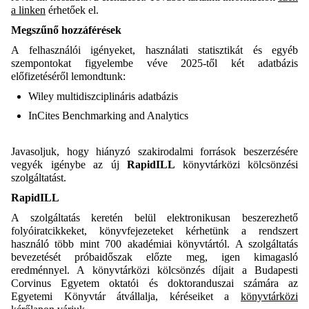
a linken
érhetőek el.
Megszűnő hozzáférések
A felhasználói igényeket, használati statisztikát és egyéb
szempontokat figyelembe véve 2025-től két adatbázis
előfizetéséről lemondtunk:
Wiley multidiszciplináris adatbázis
InCites Benchmarking and Analytics
Javasoljuk, hogy hiányzó szakirodalmi források beszerzésére
vegyék igénybe az új
RapidILL
könyvtárközi kölcsönzési
szolgáltatást.
RapidILL
A szolgáltatás keretén belül elektronikusan beszerezhető
folyóiratcikkeket, könyvfejezeteket kérhetünk a rendszert
használó több mint 700 akadémiai könyvtártól. A szolgáltatás
bevezetését próbaidőszak előzte meg, igen kimagasló
eredménnyel. A könyvtárközi kölcsönzés díjait a Budapesti
Corvinus Egyetem oktatói és doktoranduszai számára az
Egyetemi Könyvtár átvállalja, kéréseiket a
könyvtárközi