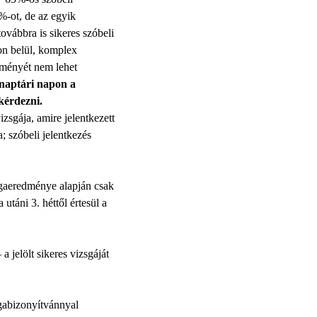
%-ot, de az egyik
ovábbra is sikeres szóbeli
on belül, komplex
edményét nem lehet
 naptári napon a
kérdezni.
zsgája, amire jelentkezett
a; szóbeli jelentkezés
sgaeredménye alapján csak
utáni 3. héttől értesül a
jelölt sikeres vizsgáját
sgabizonyítvánnyal