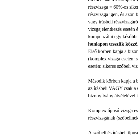
részvizsga = 60%-os sike
részvizsga igen, és azon 
vagy írásbeli részvizsgár
vizsgajelentkezés esetén 
kompenzálni egy később t
honlapon tesszük közzé,
Első körben kapja a bizon
(komplex vizsga esetén: si
esetén: sikeres szóbeli viz
Második körben kapja a bi
az írásbeli VAGY csak a sz
bizonyítvány átvételével 
Komplex típusú vizsga ese
részvizsgának (szóbelinek,
A szóbeli és írásbeli típ