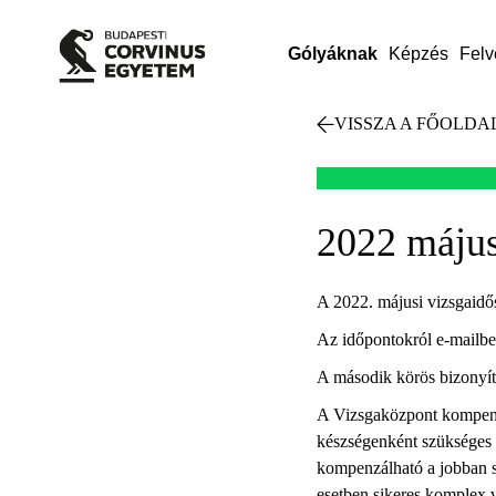
Gólyáknak
Képzés
Felv
VISSZA A FŐOLDA
2022 május
A 2022. májusi vizsgaidős
Az időpontokról e-mailben
A második körös bizonyítv
A Vizsgaközpont kompenzáci
készségenként szükséges 
kompenzálható a jobban si
esetben sikeres komplex v