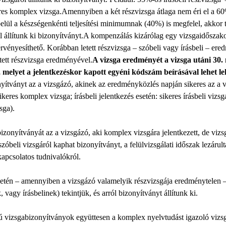
res komplex vizsga.Amennyiben a két részvizsga átlaga nem éri el a 60
belül a készségenkénti teljesítési minimumnak (40%) is megfelel, akkor t
ól állítunk ki bizonyítványt.A kompenzálás kizárólag egy vizsgaidőszak
érvényesíthető. Korábban letett részvizsga – szóbeli vagy írásbeli – er
ett részvizsga eredményével.
A vizsga eredményét a vizsga utáni 30.
 melyet a jelentkezéskor kapott egyéni kódszám beírásával lehet le
yítványt az a vizsgázó, akinek az eredményközlés napján sikeres az a vi
keres komplex vizsga; írásbeli jelentkezés esetén: sikeres írásbeli vizsg
sga).
zonyítványát az a vizsgázó, aki komplex vizsgára jelentkezett, de viz
óbeli vizsgáról kaphat bizonyítványt, a felülvizsgálati időszak lezárulta 
kapcsolatos tudnivalókról.
tén – amennyiben a vizsgázó valamelyik részvizsgája eredménytelen – a 
 vagy írásbelinek) tekintjük, és arról bizonyítványt állítunk ki.
usú vizsgabizonyítványok együttesen a komplex nyelvtudást igazoló viz