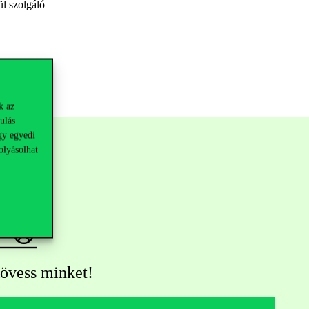
ül szolgáló
k az
ulás
gy egyedi
olyásolhat
övess minket!