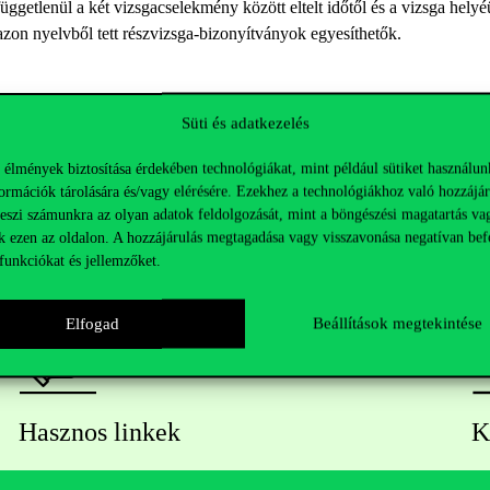
üggetlenül a két vizsgacselekmény között eltelt időtől és a vizsga helyé
zon nyelvből tett részvizsga-bizonyítványok egyesíthetők.
Süti és adatkezelés
 élmények biztosítása érdekében technológiákat, mint például sütiket használun
ormációk tárolására és/vagy elérésére. Ezekhez a technológiákhoz való hozzájár
teszi számunkra az olyan adatok feldolgozását, mint a böngészési magatartás va
k ezen az oldalon. A hozzájárulás megtagadása vagy visszavonása negatívan bef
funkciókat és jellemzőket.
Elfogad
Beállítások megtekintése
Hasznos linkek
K