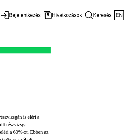
Bejelentkezés
Hivatkozások
Keresés
EN
észvizsgán is eléri a
lt részvizsga
 eléri a 60%-ot. Ebben az
 + 65%-os szóbeli