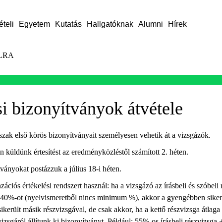
ételi
Egyetem
Kutatás
Hallgatóknak
Alumni
Hírek
LRA
i bizonyítványok átvétele
zak első körös bizonyítványait személyesen vehetik át a vizsgázók.
 küldünk értesítést az eredményközléstől számított 2. héten.
ányokat postázzuk a július 18-i héten.
ós értékelési rendszert használ: ha a vizsgázó az írásbeli és szóbeli r
40%-ot (nyelvismeretből nincs minimum %), akkor a gyengébben sikerü
került másik részvizsgával, de csak akkor, ha a kettő részvizsga átlaga
izsgáról állítunk ki bizonyítványt. Például: 55%-os írásbeli részvizsga