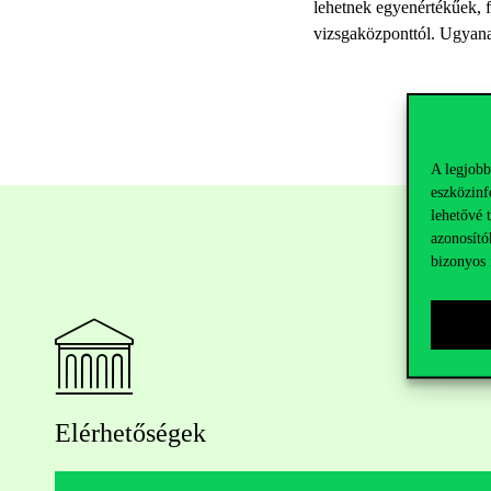
lehetnek egyenértékűek, f
vizsgaközponttól. Ugyana
A legjobb
eszközinf
lehetővé 
azonosító
bizonyos 
Elérhetőségek