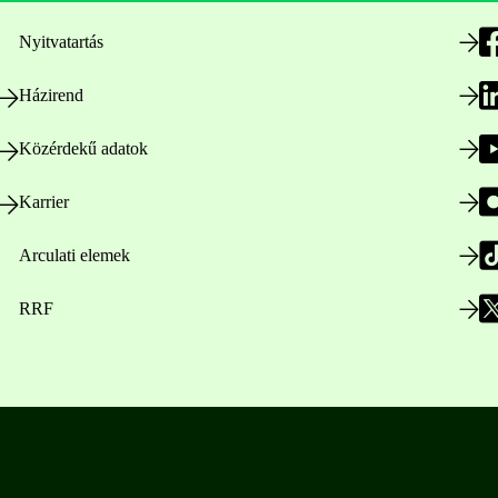
Nyitvatartás
Házirend
Közérdekű adatok
Karrier
Arculati elemek
RRF