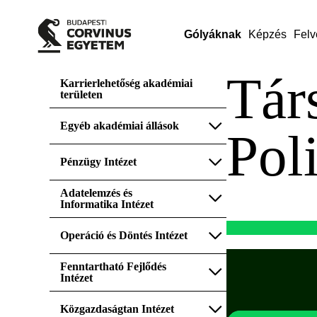
Gólyáknak
Képzés
Felv
Tár
Karrierlehetőség akadémiai
területen
Egyéb akadémiai állások
Pol
Pénzügy Intézet
Adatelemzés és
Informatika Intézet
Operáció és Döntés Intézet
Fenntartható Fejlődés
Intézet
Közgazdaságtan Intézet