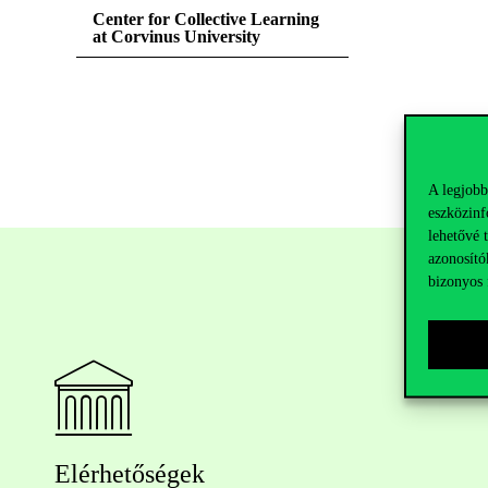
Center for Collective Learning
at Corvinus University
A legjobb
eszközinf
lehetővé 
azonosító
bizonyos 
Elérhetőségek