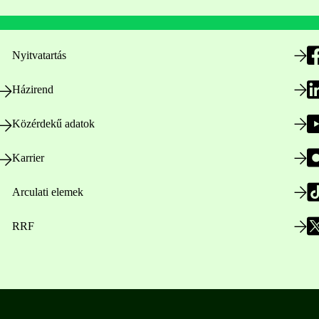
Nyitvatartás
Házirend
Közérdekű adatok
Karrier
Arculati elemek
RRF