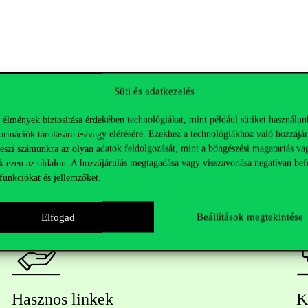
Süti és adatkezelés
 élmények biztosítása érdekében technológiákat, mint például sütiket használun
ormációk tárolására és/vagy elérésére. Ezekhez a technológiákhoz való hozzájár
teszi számunkra az olyan adatok feldolgozását, mint a böngészési magatartás va
k ezen az oldalon. A hozzájárulás megtagadása vagy visszavonása negatívan bef
funkciókat és jellemzőket.
Elfogad
Beállítások megtekintése
Hasznos linkek
K