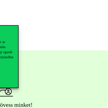
k az
ulás
gy egyedi
olyásolhat
övess minket!