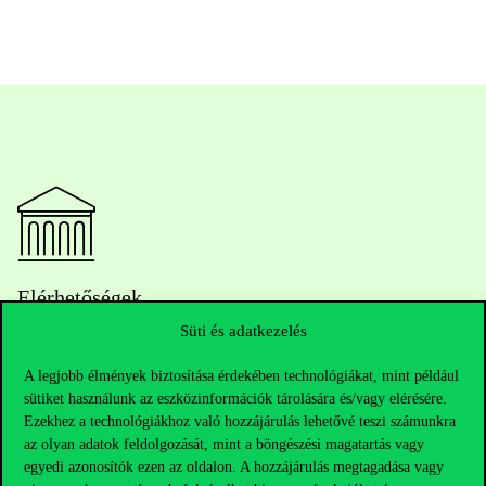
Elérhetőségek
Süti és adatkezelés
A legjobb élmények biztosítása érdekében technológiákat, mint például
Telefonszám:
+36 1 482 5000
sütiket használunk az eszközinformációk tárolására és/vagy elérésére.
Ezekhez a technológiákhoz való hozzájárulás lehetővé teszi számunkra
Kérdésed van a felvételivel kapcsolatban?
az olyan adatok feldolgozását, mint a böngészési magatartás vagy
egyedi azonosítók ezen az oldalon. A hozzájárulás megtagadása vagy