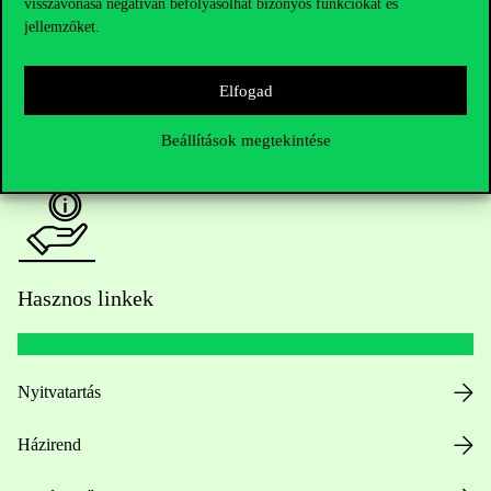
visszavonása negatívan befolyásolhat bizonyos funkciókat és
Oktatói elérhetőségek
jellemzőket.
HUB jelenlegi hallgatóinknak
Elfogad
Sajtó:
press@uni-corvinus.hu
Beállítások megtekintése
Hasznos linkek
Nyitvatartás
Házirend