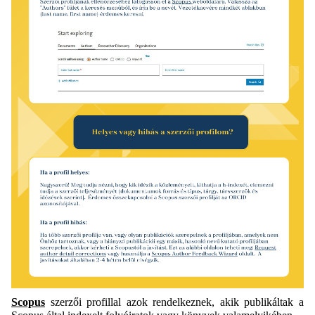
Scopus
szerzői profillal azok rendelkeznek, akik publikáltak a