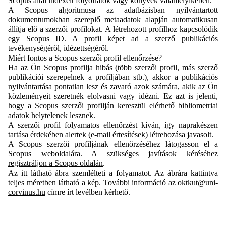
Scopus által indexelt folyóiratok vagy könyvek valamelyikében.
A Scopus algoritmusa az adatbázisban nyilvántartott
dokumentumokban szereplő metaadatok alapján automatikusan
állítja elő a szerzői profilokat. A létrehozott profilhoz kapcsolódik
egy Scopus ID. A profil képet ad a szerző publikációs
tevékenységéről, idézettségéről.
Miért fontos a Scopus szerzői profil ellenőrzése?
Ha az Ön Scopus profilja hibás (több szerzői profil, más szerző
publikációi szerepelnek a profiljában stb.), akkor a publikációs
nyilvántartása pontatlan lesz és zavaró azok számára, akik az Ön
közleményeit szeretnék elolvasni vagy idézni. Ez azt is jelenti,
hogy a Scopus szerzői profilján keresztül elérhető bibliometriai
adatok helytelenek lesznek.
A szerzői profil folyamatos ellenőrzést kíván, így naprakészen
tartása érdekében alertek (e-mail értesítések) létrehozása javasolt.
A Scopus szerzői profiljának ellenőrzéséhez látogasson el a
Scopus weboldalára. A szükséges javítások kéréséhez
regisztráljon a Scopus oldalán
.
Az itt látható ábra szemlélteti a folyamatot. Az ábrára kattintva
teljes méretben látható a kép. További információ az
oktkut@uni-
corvinus.hu
címre írt levélben kérhető.