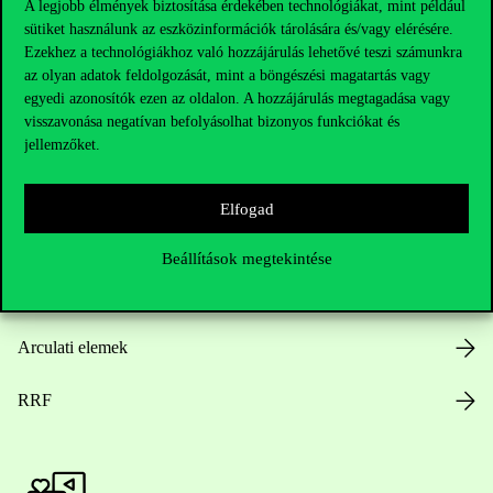
A legjobb élmények biztosítása érdekében technológiákat, mint például
sütiket használunk az eszközinformációk tárolására és/vagy elérésére.
Hasznos linkek
Ezekhez a technológiákhoz való hozzájárulás lehetővé teszi számunkra
az olyan adatok feldolgozását, mint a böngészési magatartás vagy
egyedi azonosítók ezen az oldalon. A hozzájárulás megtagadása vagy
visszavonása negatívan befolyásolhat bizonyos funkciókat és
Nyitvatartás
jellemzőket.
Házirend
Elfogad
Közérdekű adatok
Beállítások megtekintése
Karrier
Arculati elemek
RRF