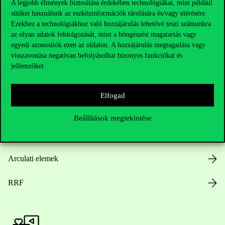
A legjobb élmények biztosítása érdekében technológiákat, mint például
sütiket használunk az eszközinformációk tárolására és/vagy elérésére.
Hasznos linkek
Ezekhez a technológiákhoz való hozzájárulás lehetővé teszi számunkra
az olyan adatok feldolgozását, mint a böngészési magatartás vagy
egyedi azonosítók ezen az oldalon. A hozzájárulás megtagadása vagy
visszavonása negatívan befolyásolhat bizonyos funkciókat és
Nyitvatartás
jellemzőket.
Házirend
Elfogad
Közérdekű adatok
Beállítások megtekintése
Karrier
Arculati elemek
RRF