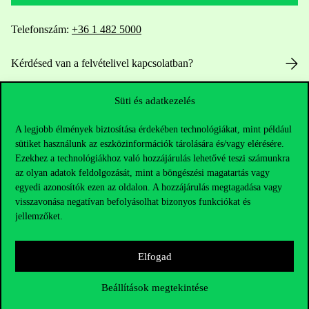
Telefonszám:
+36 1 482 5000
Kérdésed van a felvételivel kapcsolatban?
Oktatói elérhetőségek
Süti és adatkezelés
HUB jelenlegi hallgatóinknak
A legjobb élmények biztosítása érdekében technológiákat, mint például
sütiket használunk az eszközinformációk tárolására és/vagy elérésére.
Ezekhez a technológiákhoz való hozzájárulás lehetővé teszi számunkra
Sajtó:
press@uni-corvinus.hu
az olyan adatok feldolgozását, mint a böngészési magatartás vagy
egyedi azonosítók ezen az oldalon. A hozzájárulás megtagadása vagy
visszavonása negatívan befolyásolhat bizonyos funkciókat és
jellemzőket.
Elfogad
Hasznos linkek
Beállítások megtekintése