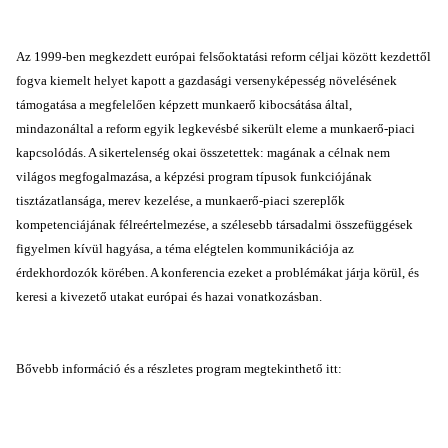
Az 1999-ben megkezdett európai felsőoktatási reform céljai között kezdettől
fogva kiemelt helyet kapott a gazdasági versenyképesség növelésének
támogatása a megfelelően képzett munkaerő kibocsátása által,
mindazonáltal a reform egyik legkevésbé sikerült eleme a munkaerő-piaci
kapcsolódás. A sikertelenség okai összetettek: magának a célnak nem
világos megfogalmazása, a képzési program típusok funkciójának
tisztázatlansága, merev kezelése, a munkaerő-piaci szereplők
kompetenciájának félreértelmezése, a szélesebb társadalmi összefüggések
figyelmen kívül hagyása, a téma elégtelen kommunikációja az
érdekhordozók körében. A konferencia ezeket a problémákat járja körül, és
keresi a kivezető utakat európai és hazai vonatkozásban.
Bővebb információ és a részletes program megtekinthető itt: