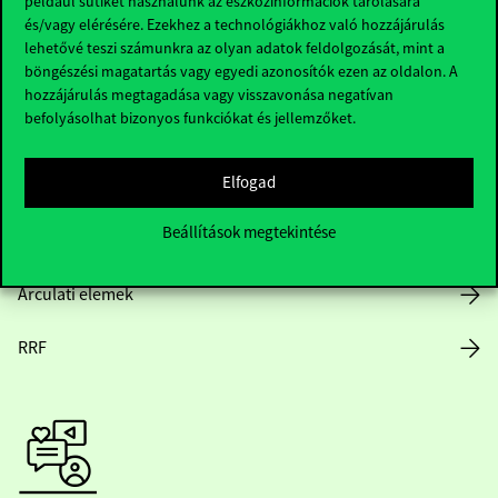
például sütiket használunk az eszközinformációk tárolására
és/vagy elérésére. Ezekhez a technológiákhoz való hozzájárulás
lehetővé teszi számunkra az olyan adatok feldolgozását, mint a
böngészési magatartás vagy egyedi azonosítók ezen az oldalon. A
Nyitvatartás
hozzájárulás megtagadása vagy visszavonása negatívan
befolyásolhat bizonyos funkciókat és jellemzőket.
Házirend
Elfogad
Közérdekű adatok
Beállítások megtekintése
Karrier
Arculati elemek
RRF