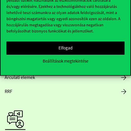
például sütiket használunk az eszközinformációk tárolására
és/vagy elérésére. Ezekhez a technológiákhoz való hozzájárulás
lehetővé teszi számunkra az olyan adatok feldolgozását, mint a
böngészési magatartás vagy egyedi azonosítók ezen az oldalon. A
Nyitvatartás
hozzájárulás megtagadása vagy visszavonása negatívan
befolyásolhat bizonyos funkciókat és jellemzőket.
Házirend
Elfogad
Közérdekű adatok
Beállítások megtekintése
Karrier
Arculati elemek
RRF