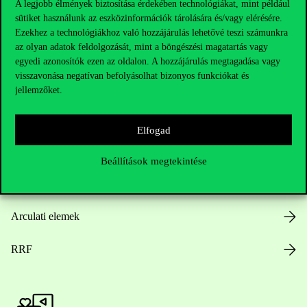
A legjobb élmények biztosítása érdekében technológiákat, mint például
sütiket használunk az eszközinformációk tárolására és/vagy elérésére.
Hasznos linkek
Ezekhez a technológiákhoz való hozzájárulás lehetővé teszi számunkra
az olyan adatok feldolgozását, mint a böngészési magatartás vagy
egyedi azonosítók ezen az oldalon. A hozzájárulás megtagadása vagy
visszavonása negatívan befolyásolhat bizonyos funkciókat és
Nyitvatartás
jellemzőket.
Házirend
Elfogad
Közérdekű adatok
Beállítások megtekintése
Karrier
Arculati elemek
RRF