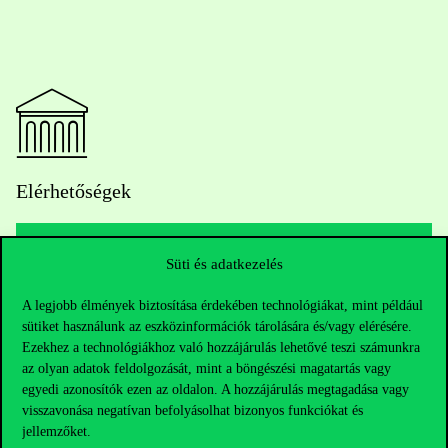
Elérhetőségek
Süti és adatkezelés
Telefonszám:
+36 1 482 5000
A legjobb élmények biztosítása érdekében technológiákat, mint például
Kérdésed van a felvételivel kapcsolatban?
sütiket használunk az eszközinformációk tárolására és/vagy elérésére.
Ezekhez a technológiákhoz való hozzájárulás lehetővé teszi számunkra
az olyan adatok feldolgozását, mint a böngészési magatartás vagy
Oktatói elérhetőségek
egyedi azonosítók ezen az oldalon. A hozzájárulás megtagadása vagy
visszavonása negatívan befolyásolhat bizonyos funkciókat és
HUB jelenlegi hallgatóinknak
jellemzőket.