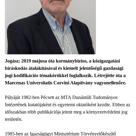
Jogász; 2019 májusa óta kormánybiztos, a közigazgatási
bíráskodás átalakításával és kiemelt jelentőségű gazdasági
jogi kodifikációs témakörökkel foglalkozik. Létrejötte óta a
Maecenas Universitatis Corvini Alapítvány vagyonellenőre.
Pályáját 1982-ben Pécsett az MTA Dunántúli Tudományos
Intézetének kutatójaként és egyetemi oktatóként kezdte. Ebben az
időszakban több publikációja jelent meg a környezetvédelmi jog
területén.
1985-ben az Igazságügyi Minisztérium Törvényelőkészítő