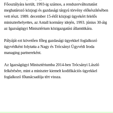
Főosztályára került, 1993-ig számos, a rendszerváltoztatást
meghatározó közjogi és gazdasági tárgyú törvény előkészítésében
vett részt. 1989. december 15-étől közjogi ügyekért felelős
miniszterhelyettes, az Antall kormány idején, 1993. június 30-áig
az Igazságügyi Minisztérium közigazgatási államtitkára.
Pályáját ezt követően főleg gazdasági ügyekkel foglalkozó
ügyvédként folytatta a Nagy és Trócsányi Ügyvédi Iroda
managing partnereként.
Az Igazságügyi Minisztériumba 2014-ben Trócsányi László
felkérésére, mint a miniszter kiemelt kodifikációs ügyekkel
foglalkozó főtanácsadója tért vissza.