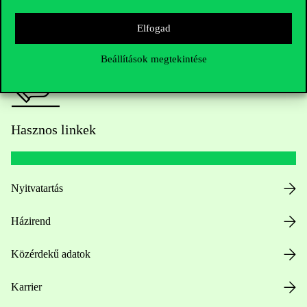
Sajtó:
press@uni-corvinus.hu
Elfogad
Beállítások megtekintése
Hasznos linkek
Nyitvatartás
Házirend
Közérdekű adatok
Karrier