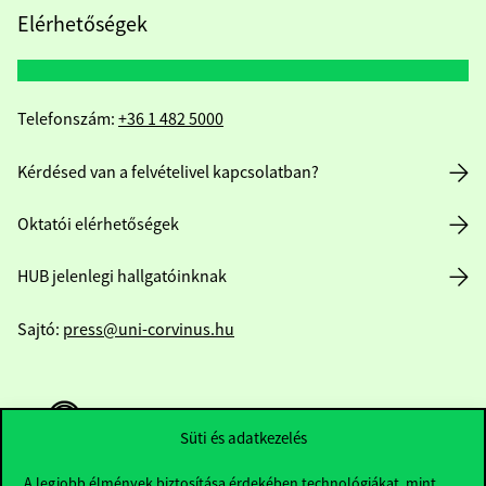
Elérhetőségek
Telefonszám:
+36 1 482 5000
Kérdésed van a felvételivel kapcsolatban?
Oktatói elérhetőségek
HUB jelenlegi hallgatóinknak
Sajtó:
press@uni-corvinus.hu
Süti és adatkezelés
A legjobb élmények biztosítása érdekében technológiákat, mint