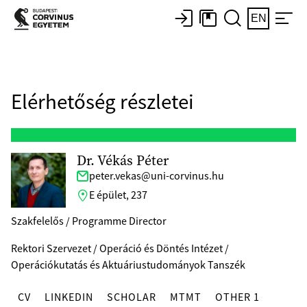
EN
Elérhetőség részletei
Dr. Vékás Péter
peter.vekas@uni-corvinus.hu
E épület, 237
Szakfelelős / Programme Director
Rektori Szervezet / Operáció és Döntés Intézet /
Operációkutatás és Aktuáriustudományok Tanszék
CV
LINKEDIN
SCHOLAR
MTMT
OTHER 1