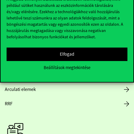
Hasznos linkek
például sütiket használunk az eszközinformációk tárolására
és/vagy elérésére. Ezekhez a technológiákhoz való hozzájárulás
lehetővé teszi számunkra az olyan adatok feldolgozását, mint a
böngészési magatartás vagy egyedi azonosítók ezen az oldalon. A
hozzájárulás megtagadása vagy visszavonása negatívan
Nyitvatartás
befolyásolhat bizonyos funkciókat és jellemzőket.
Házirend
Elfogad
Közérdekű adatok
Beállítások megtekintése
Karrier
Arculati elemek
RRF