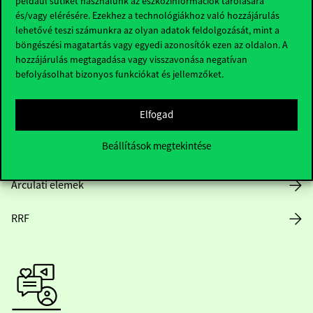
például sütiket használunk az eszközinformációk tárolására
és/vagy elérésére. Ezekhez a technológiákhoz való hozzájárulás
lehetővé teszi számunkra az olyan adatok feldolgozását, mint a
böngészési magatartás vagy egyedi azonosítók ezen az oldalon. A
Nyitvatartás
hozzájárulás megtagadása vagy visszavonása negatívan
befolyásolhat bizonyos funkciókat és jellemzőket.
Házirend
Elfogad
Közérdekű adatok
Beállítások megtekintése
Karrier
Arculati elemek
RRF