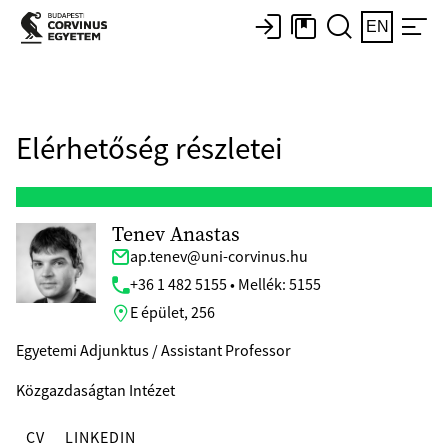
EN
Elérhetőség részletei
Tenev Anastas
ap.tenev@uni-corvinus.hu
+36 1 482 5155 • Mellék: 5155
E épület, 256
Egyetemi Adjunktus / Assistant Professor
Közgazdaságtan Intézet
CV
LINKEDIN