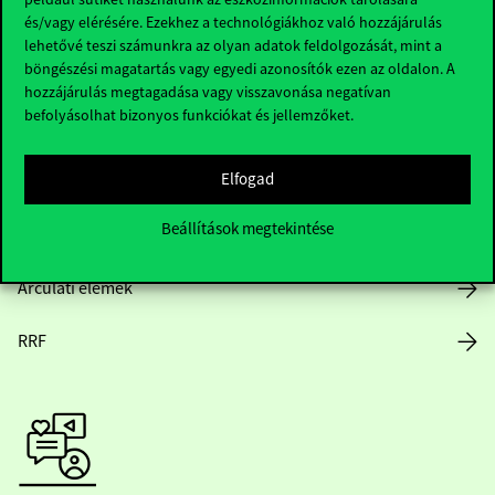
és/vagy elérésére. Ezekhez a technológiákhoz való hozzájárulás
lehetővé teszi számunkra az olyan adatok feldolgozását, mint a
böngészési magatartás vagy egyedi azonosítók ezen az oldalon. A
Nyitvatartás
hozzájárulás megtagadása vagy visszavonása negatívan
befolyásolhat bizonyos funkciókat és jellemzőket.
Házirend
Elfogad
Közérdekű adatok
Beállítások megtekintése
Karrier
Arculati elemek
RRF