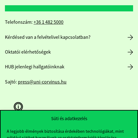
Telefonszám:
+36 1 482 5000
Kérdésed van a felvételivel kapcsolatban?
Oktatói elérhetőségek
HUB jelenlegi hallgatóinknak
Sajtó:
press@uni-corvinus.hu
Süti és adatkezelés
A legjobb élmények biztosítása érdekében technológiákat, mint
Hasznos linkek
például sütiket használunk az eszközinformációk tárolására