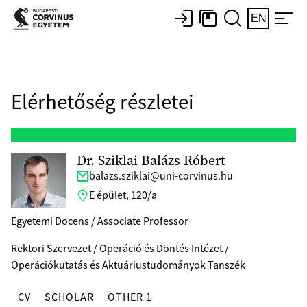
EN
Elérhetőség részletei
Dr. Sziklai Balázs Róbert
balazs.sziklai@uni-corvinus.hu
E épület, 120/a
Egyetemi Docens / Associate Professor
Rektori Szervezet / Operáció és Döntés Intézet /
Operációkutatás és Aktuáriustudományok Tanszék
CV
SCHOLAR
OTHER 1