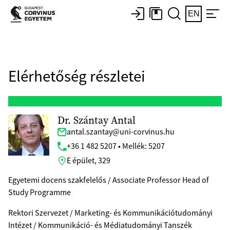
EN
Elérhetőség részletei
Dr. Szántay Antal
antal.szantay@uni-corvinus.hu
+36 1 482 5207 • Mellék: 5207
E épület, 329
Egyetemi docens szakfelelős / Associate Professor Head of
Study Programme
Rektori Szervezet / Marketing- és Kommunikációtudományi
Intézet / Kommunikáció- és Médiatudományi Tanszék