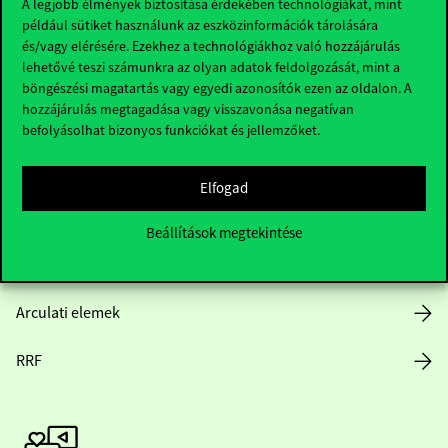
A legjobb élmények biztosítása érdekében technológiákat, mint
például sütiket használunk az eszközinformációk tárolására
Hasznos linkek
és/vagy elérésére. Ezekhez a technológiákhoz való hozzájárulás
lehetővé teszi számunkra az olyan adatok feldolgozását, mint a
böngészési magatartás vagy egyedi azonosítók ezen az oldalon. A
hozzájárulás megtagadása vagy visszavonása negatívan
Nyitvatartás
befolyásolhat bizonyos funkciókat és jellemzőket.
Házirend
Elfogad
Közérdekű adatok
Beállítások megtekintése
Karrier
Arculati elemek
RRF