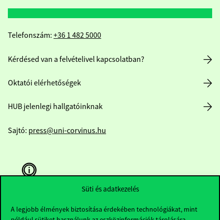
Telefonszám:
+36 1 482 5000
Kérdésed van a felvételivel kapcsolatban?
Oktatói elérhetőségek
HUB jelenlegi hallgatóinknak
Sajtó:
press@uni-corvinus.hu
Süti és adatkezelés
A legjobb élmények biztosítása érdekében technológiákat, mint
Hasznos linkek
például sütiket használunk az eszközinformációk tárolására