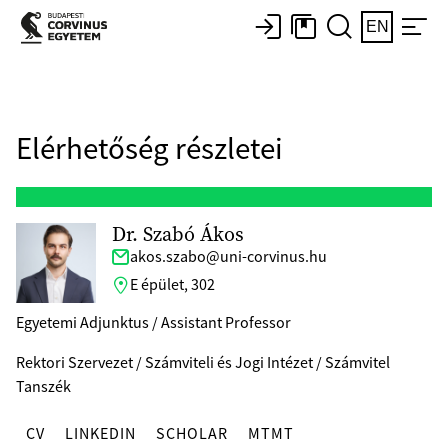
EN
Elérhetőség részletei
Dr. Szabó Ákos
akos.szabo@uni-corvinus.hu
E épület, 302
Egyetemi Adjunktus / Assistant Professor
Rektori Szervezet / Számviteli és Jogi Intézet / Számvitel
Tanszék
CV
LINKEDIN
SCHOLAR
MTMT