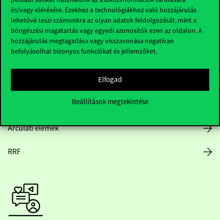
és/vagy elérésére. Ezekhez a technológiákhoz való hozzájárulás
lehetővé teszi számunkra az olyan adatok feldolgozását, mint a
böngészési magatartás vagy egyedi azonosítók ezen az oldalon. A
Nyitvatartás
hozzájárulás megtagadása vagy visszavonása negatívan
befolyásolhat bizonyos funkciókat és jellemzőket.
Házirend
Elfogad
Közérdekű adatok
Beállítások megtekintése
Karrier
Arculati elemek
RRF