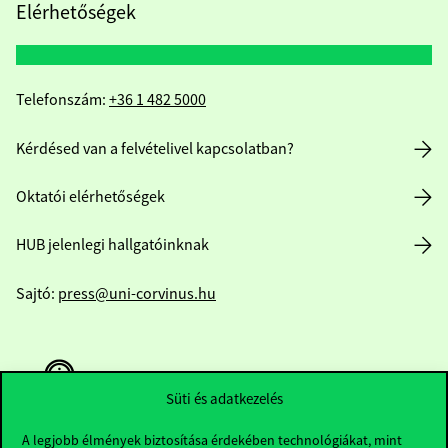
Elérhetőségek
Telefonszám:
+36 1 482 5000
Kérdésed van a felvételivel kapcsolatban?
Oktatói elérhetőségek
HUB jelenlegi hallgatóinknak
Sajtó:
press@uni-corvinus.hu
Süti és adatkezelés
A legjobb élmények biztosítása érdekében technológiákat, mint