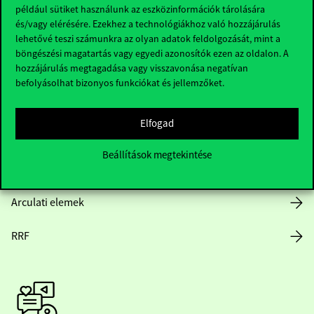
Hasznos linkek
például sütiket használunk az eszközinformációk tárolására
és/vagy elérésére. Ezekhez a technológiákhoz való hozzájárulás
lehetővé teszi számunkra az olyan adatok feldolgozását, mint a
böngészési magatartás vagy egyedi azonosítók ezen az oldalon. A
Nyitvatartás
hozzájárulás megtagadása vagy visszavonása negatívan
befolyásolhat bizonyos funkciókat és jellemzőket.
Házirend
Elfogad
Közérdekű adatok
Beállítások megtekintése
Karrier
Arculati elemek
RRF