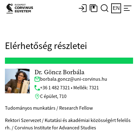
EN
Elérhetőség részletei
Dr. Göncz Borbála
borbala.goncz@uni-corvinus.hu
+36 1 482 7321 • Mellék: 7321
C épület, 710
Tudományos munkatárs / Research Fellow
Rektori Szervezet / Kutatási és akadémiai közösségért felelős
rh. / Corvinus Institute for Advanced Studies