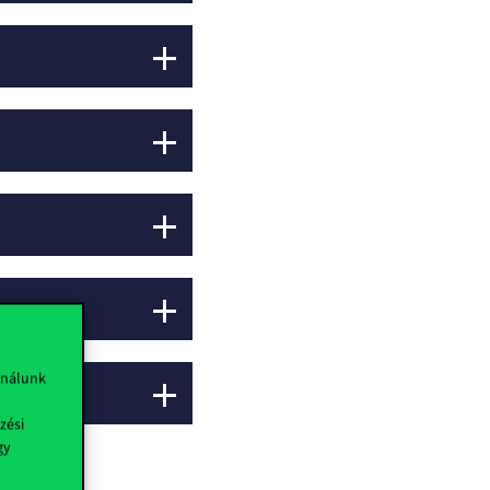
ználunk
zési
gy