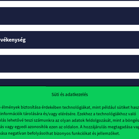
tevékenység
Süti és adatkezelés
b élmények biztosítása érdekében technológiákat, mint például sütiket has
lok
információk tárolására és/vagy elérésére. Ezekhez a technológiákhoz való
lás lehetővé teszi számunkra az olyan adatok feldolgozását, mint a böngés
ás vagy egyedi azonosítók ezen az oldalon. A hozzájárulás megtagadása va
nása negatívan befolyásolhat bizonyos funkciókat és jellemzőket.