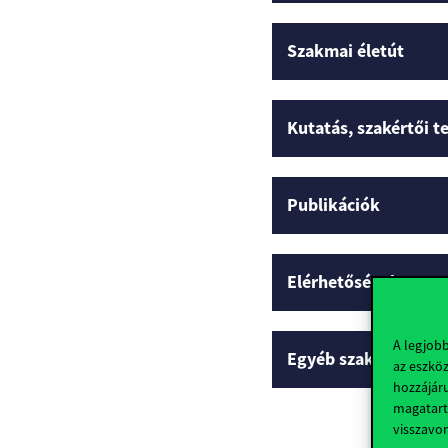
Szakmai életút
Kutatás, szakértői 
Publikációk
Elérhetőségek
A legjob
Egyéb szakmai profi
az eszköz
hozzájáru
magatart
visszavo