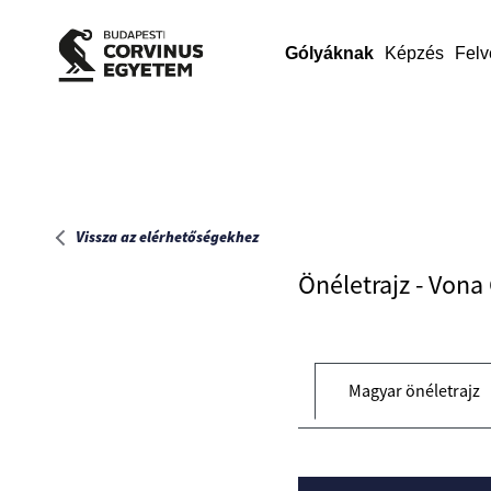
Főoldal
Gólyáknak
Képzés
Felv
Vissza az elérhetőségekhez
Önéletrajz - Vona
Magyar önéletrajz