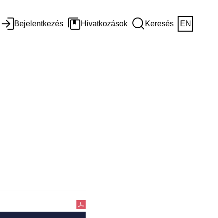
Bejelentkezés
Hivatkozások
Keresés
EN