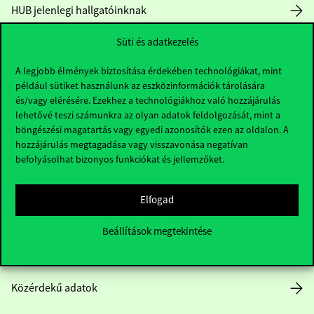
HUB jelenlegi hallgatóinknak
Süti és adatkezelés
Sajtó:
press@uni-corvinus.hu
A legjobb élmények biztosítása érdekében technológiákat, mint
például sütiket használunk az eszközinformációk tárolására
és/vagy elérésére. Ezekhez a technológiákhoz való hozzájárulás
lehetővé teszi számunkra az olyan adatok feldolgozását, mint a
böngészési magatartás vagy egyedi azonosítók ezen az oldalon. A
hozzájárulás megtagadása vagy visszavonása negatívan
Hasznos linkek
befolyásolhat bizonyos funkciókat és jellemzőket.
Elfogad
Nyitvatartás
Beállítások megtekintése
Házirend
Közérdekű adatok