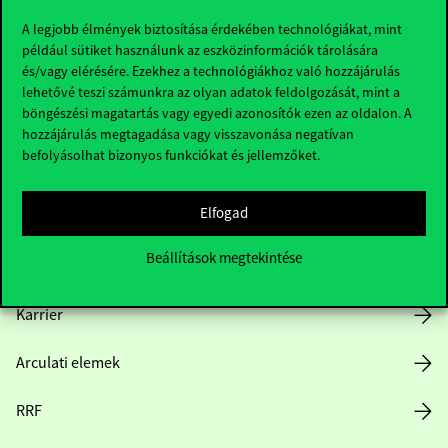
A legjobb élmények biztosítása érdekében technológiákat, mint
például sütiket használunk az eszközinformációk tárolására
és/vagy elérésére. Ezekhez a technológiákhoz való hozzájárulás
Hasznos linkek
lehetővé teszi számunkra az olyan adatok feldolgozását, mint a
böngészési magatartás vagy egyedi azonosítók ezen az oldalon. A
hozzájárulás megtagadása vagy visszavonása negatívan
befolyásolhat bizonyos funkciókat és jellemzőket.
Nyitvatartás
Elfogad
Házirend
Beállítások megtekintése
Közérdekű adatok
Karrier
Arculati elemek
RRF