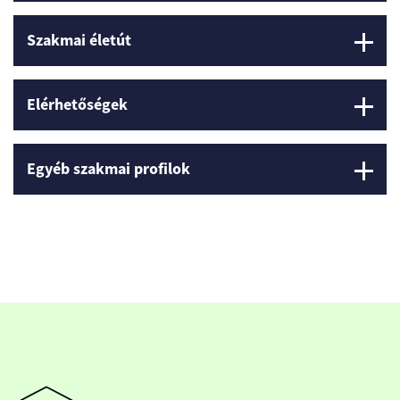
Szakmai életút
Elérhetőségek
Egyéb szakmai profilok