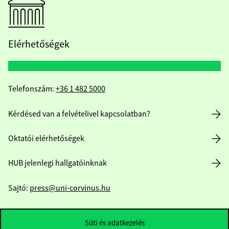
Elérhetőségek
Telefonszám:
+36 1 482 5000
Kérdésed van a felvételivel kapcsolatban?
Oktatói elérhetőségek
HUB jelenlegi hallgatóinknak
Sajtó:
press@uni-corvinus.hu
Süti és adatkezelés