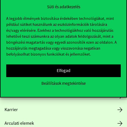
Süti és adatkezelés
A legjobb élmények biztosítása érdekében technológiákat, mint
például sütiket használunk az eszközinformációk tárolására
és/vagy elérésére. Ezekhez a technológiákhoz való hozzájárulás
lehetővé teszi számunkra az olyan adatok feldolgozását, mint a
böngészési magatartás vagy egyedi azonosítók ezen az oldalon. A
Hasznos linkek
hozzájárulás megtagadása vagy visszavonása negatívan
befolyásolhat bizonyos funkciókat és jellemzőket.
Nyitvatartás
Elfogad
Házirend
Beállítások megtekintése
Közérdekű adatok
Karrier
Arculati elemek