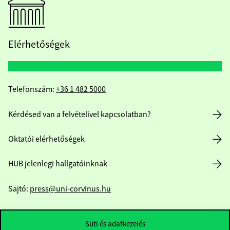
Elérhetőségek
Telefonszám:
+36 1 482 5000
Kérdésed van a felvételivel kapcsolatban?
Oktatói elérhetőségek
HUB jelenlegi hallgatóinknak
Sajtó:
press@uni-corvinus.hu
Süti és adatkezelés