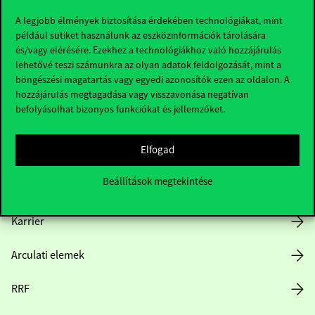
A legjobb élmények biztosítása érdekében technológiákat, mint
például sütiket használunk az eszközinformációk tárolására
és/vagy elérésére. Ezekhez a technológiákhoz való hozzájárulás
Hasznos linkek
lehetővé teszi számunkra az olyan adatok feldolgozását, mint a
böngészési magatartás vagy egyedi azonosítók ezen az oldalon. A
hozzájárulás megtagadása vagy visszavonása negatívan
befolyásolhat bizonyos funkciókat és jellemzőket.
Nyitvatartás
Elfogad
Házirend
Beállítások megtekintése
Közérdekű adatok
Karrier
Arculati elemek
RRF