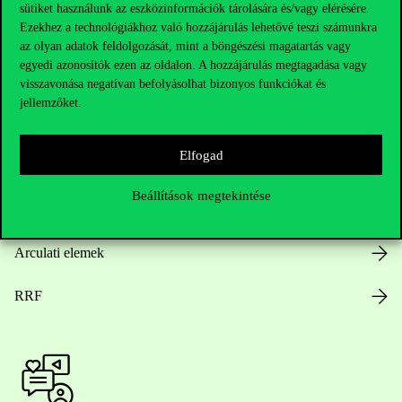
Hasznos linkek
sütiket használunk az eszközinformációk tárolására és/vagy elérésére.
Ezekhez a technológiákhoz való hozzájárulás lehetővé teszi számunkra
az olyan adatok feldolgozását, mint a böngészési magatartás vagy
egyedi azonosítók ezen az oldalon. A hozzájárulás megtagadása vagy
Nyitvatartás
visszavonása negatívan befolyásolhat bizonyos funkciókat és
jellemzőket.
Házirend
Elfogad
Közérdekű adatok
Beállítások megtekintése
Karrier
Arculati elemek
RRF