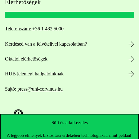
Elérhetőségek
Telefonszám:
+36 1 482 5000
Kérdésed van a felvételivel kapcsolatban?
Oktatói elérhetőségek
HUB jelenlegi hallgatóinknak
Sajtó:
press@uni-corvinus.hu
Süti és adatkezelés
A legjobb élmények biztosítása érdekében technológiákat, mint például