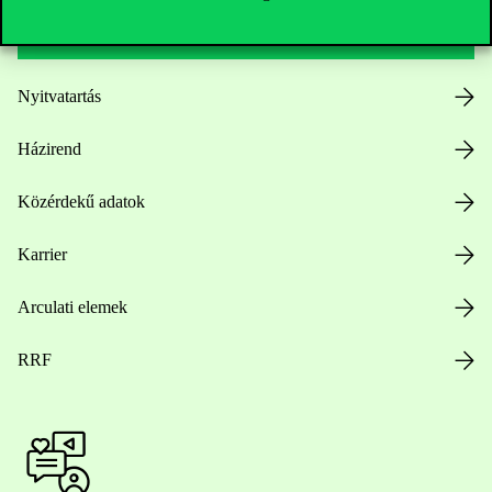
Hasznos linkek
Nyitvatartás
Házirend
Közérdekű adatok
Karrier
Arculati elemek
RRF