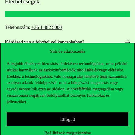
Elérhetőségek
Telefonszám:
+36 1 482 5000
Kérdésed van a felvételivel kapcsolatban?
Süti és adatkezelés
Oktatói elérhetőségek
A legjobb élmények biztosítása érdekében technológiákat, mint például
sütiket használunk az eszközinformációk tárolására és/vagy elérésére.
HUB jelenlegi hallgatóinknak
Ezekhez a technológiákhoz való hozzájárulás lehetővé teszi számunkra
az olyan adatok feldolgozását, mint a böngészési magatartás vagy
Sajtó:
press@uni-corvinus.hu
egyedi azonosítók ezen az oldalon. A hozzájárulás megtagadása vagy
visszavonása negatívan befolyásolhat bizonyos funkciókat és
jellemzőket.
Elfogad
Beállítások megtekintése